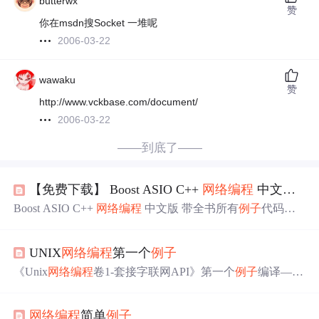
butterwx
赞
你在msdn搜Socket 一堆呢
2006-03-22
wawaku
赞
http://www.vckbase.com/document/
2006-03-22
——到底了——
【免费下载】 Boost ASIO C++
网络编程
中文版 带全书所有
Boost ASIO C++
网络编程
中文版 带全书所有
例子
代码
【下载地址】BoostASIOC
网络编程
中文版带全书所有
例子
代码 Boost ASIO C++
网络编程
中文版 带全书所有
例子
代
UNIX
网络编程
第一个
例子
码本仓库提供了《Boost ASIO C++
网络编程
中文版》的资
源文件下载，该资源文件包含了全书的翻译内容以及所有
《Unix
网络编程
卷1-套接字联网API》第一个
例子
编译—-
例子
的...
可以看看相应 的网络博客 http://blog.csdn.net/lidna242/article/
details/47047227《Unix
网络编程
卷1-套接字联网API》第一
网络编程
简单
例子
个
例子
编译 不通过问题解决 –看看环境编程 http://blog.csdn.