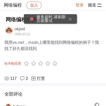
网络编程
登录
频道
加入
帖子详情
社区
网络编程
服务超时,请刷新
网络编程的例子
页面重试
okjwd
2006-03-22
我用vs.net，msdn上哪里能找到网络编程的例子？我
找了好久都没找到
给本帖投票
117
2
打赏
全部评论