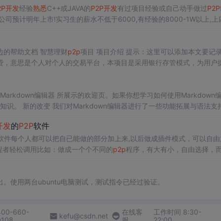
2P
开发
经验
熟悉
C++或JAVA的
P2P
开发
有过项目经验或自己动手做过
P2P
司预计明年上市!实习生的薪水不低于6000,有经验的8000-1W以上,上
qq.com 不要直接加,会电话联系你面试.
提示：文章写完后，目录可以自动生成，如何生成可参考右边的帮助文档 智慧理财
p2p
项目 项目介绍 提示：这里可以添加本文要记录的大
贷，意思是个人对个人的交易平台，本项目是采用银行存管模式，为用户
源的一个金融平台 提示：以下是本篇文章正文内容，下
、投资人 后台：平台管理
人员
功能模块： web用户端：pc网站，供借款.
用 Markdown编辑器 所展示的欢迎页。如果你想学习如何使用Markdown
法知识。 新的改变 我们对Markdown编辑器进行了一些功能拓展与语法支
界面设计 ，将会带来全新的写作体验； 在
开发
的
P2P
软件
片显示选择的高亮样式 进行展示； 增
软件每个人都可以把自已能做的部分加上来,以后做成插件模式，可以自由
程者轻松调用比如：做成一个个不同的
p2p
程序，有大有小，自由选择，
理就是人越多速度越快，所以作为最简单方便的vb语言，我们是不是应该
。使用两台ubuntu电脑测试，测试指令已经过验证。
400-660-
在线客
工作时间 8:30-
kefu@csdn.net
0108
服
22:00