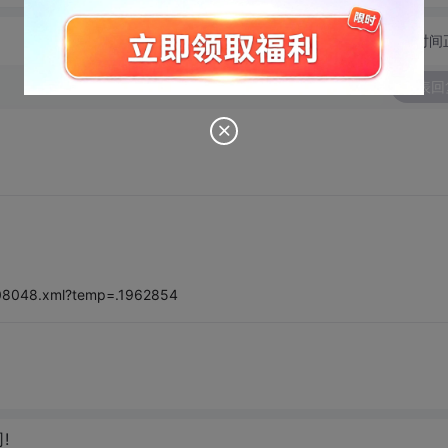
切换为时间
发表回
4508048.xml?temp=.1962854
!