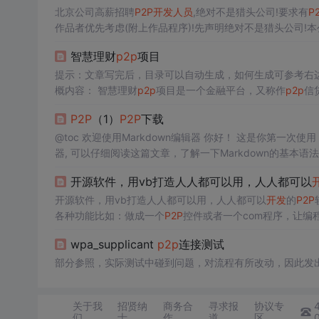
北京公司高薪招聘
P2P
开发
人员
,绝对不是猎头公司!要求有
P
作品者优先考虑(附上作品程序)!先声明绝对不是猎头公司!本公
一金,签北京市正式劳动合同!有意者发email:372900288@
智慧理财
p2p
项目
概内容： 智慧理财
p2p
项目是一个金融平台，又称作
p2p
信
方便、快捷、安心的金融服务，可以为客户解决借贷困扰，又为投资者找到投资资
P2P
（1）
P2P
下载
面案例可供参考 一、项目概述 用户和角色： 前台：借款人
@toc 欢迎使用Markdown编辑器 你好！ 这是你第一次使
器, 可以仔细阅读这篇文章，了解一下Markdown的基本语
除了标准的Markdown编辑器功能，我们增加了如下几点新功能，帮助你用它写博客： 全新的
开源软件，用vb打造人人都可以用，人人都可以
创作中心设置你喜爱的代码高亮样式，Markdown 将代码
开源软件，用vb打造人人都可以用，人人都可以
开发
的
P2P
各种功能比如：做成一个
P2P
控件或者一个com程序，让编
一定要打开像电驴，vagaa一样半天才载入。因为
P2P
的原
wpa_supplicant
p2p
连接测试
一下呢？CSDN贴
部分参照，实际测试中碰到问题，对流程有所改动，因此发出
关于我
招贤纳
商务合
寻求报
协议专
们
士
作
道
区