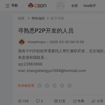
全部
Ada助手
导航
社区
网络编程
帖子详情
寻熟悉P2P开发的人员
2006-03-30 06:10:56
zhangshengyu
我有个P2P的程序需要找人帮忙兼职开发，北京地区
有意请和我联系：
qq:22863668
msn zhangshengyu1394@hotmail.com
给本帖投票
159
3
打赏
分享
收藏