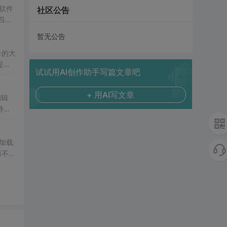
软件
社区公告
四险
暂无公告
提供
试试用AI创作助手写篇文章吧
+ 用AI写文章
编辑
持，
加载
而不是
推动