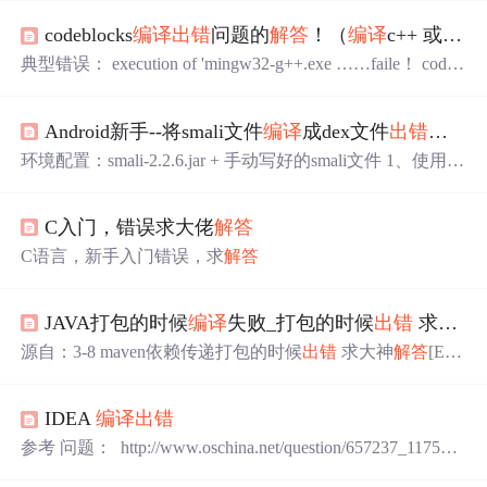
codeblocks
编译
出错
问题的
解答
！（
编译
c++ 或者c程序）
典型错误： execution of 'mingw32-g++.exe ……faile！ codeb
locks cannot exec `cc1plus': No such file or directory 出现这样
的错误，都是因为
编译
器没安装成功，或者没有设置好！
Android新手--将smali文件
编译
成dex文件
出错
，求
从设置过程就可以
知道
有没有安装g++
编译
器。 设置方
法：Settings——Compiler… 一般默认c
环境配置：smali-2.2.6.jar + 手动写好的smali文件 1、使用以
下命令
出错
： 2、很懵逼，因为大家都这样
编译
都没错
啊，错误显示，命令
出错
-o，那么help一下 3、发现要将sm
C入门，错误求大佬
解答
ali文件
编译
成dex文件，需要使用assemble命令呀！不是参
数-o！！（是谁坑害我？） 直接输入assemble试试，发现
C语言，新手入门错误，求
解答
给了参数提示 4、按照提示输入，成功了！ ...
JAVA打包的时候
编译
失败_打包的时候
出错
求大神
源自：3-8 maven依赖传递打包的时候
出错
求大神
解答
[ER
ROR] Failed to execute goal org.apache.maven.plugins:maven-c
ompiler-plugin:2.3.2:compile (default-compile) on project Eg.A:
IDEA
编译
出错
Compilation failure[ERROR] Unable to locate...
参考 问题： http://www.oschina.net/question/657237_117513
IDEA 进行
编译
代码的时候，特别是新项目 特别容易出现