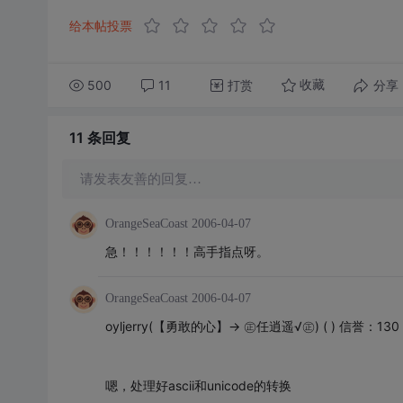
给本帖投票
500
11
打赏
分享
收藏
11 条
回复
请发表友善的回复…
OrangeSeaCoast
2006-04-07
急！！！！！！高手指点呀。
OrangeSeaCoast
2006-04-07
oyljerry(【勇敢的心】→ ㊣任逍遥√㊣) ( ) 信誉：130 20
嗯，处理好ascii和unicode的转换