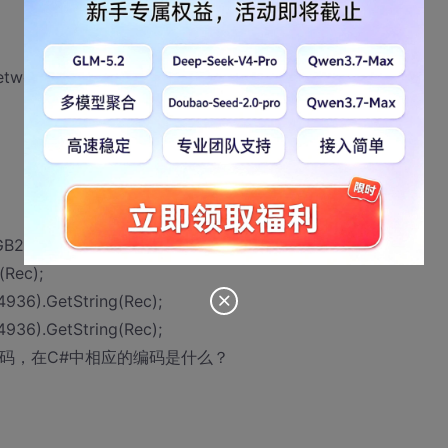
twork, SocketType.Stream, ProtocolType.Tcp);
B2312").GetString(Rec);
(Rec);
936).GetString(Rec);
936).GetString(Rec);
码，在C#中相应的编码是什么？