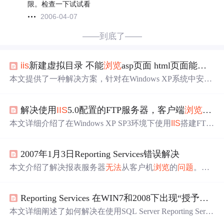
限。检查一下试试看
2006-04-07
——到底了——
iis
新建虚拟目录 不能
浏览
asp页面 html页面能
浏览
,
本文提供了一种解决方案，针对在Windows XP系统中安装
I
IS
后
无法
浏览
网页，特别是ASP页面的
问题
。错误信息为5
00。建议检查默认文档设置、主目录权限、
匿名
访问配
解决使用
IIS
5.0配置的FTP服务器，客户端
浏览
器访
置、网站的IP和端口设置，以及COM+应用程序的相关设
置。通过这些步骤，有望解决
IIS
服务器
无法
正常工作的
问
本文详细介绍了在Windows XP SP3环境下使用
IIS
搭建FTP
题
。
服务器并允许
匿名
用户访问时遇到的
问题
。主要讨论了防
火墙屏蔽端口导致
无法
通过
浏览
器访问FTP服务器的情
2007年1月3日Reporting Services错误解决
况，并提供了具体的解决方法：将
IIS
进程inetinfo.exe添加
到防火墙的例外中。同时解释了FTP服务器的工作原理，
本文介绍了解决报表服务器
无法
从客户机
浏览
的
问题
。通
并给出了相关链接作为参考资料。
过配置Web.Config文件中的ReportServer值为服务器IP地
址，并确保
IIS
正确设置
匿名
访问权限，解决了因未结合受
Reporting Services 在WIN7和2008下出现“授予的权限不足，
信任的SQL Server联机导致的错误。
本文详细阐述了如何解决在使用SQL Server Reporting Servi
ces制作报表时遇到的‘为用户“Caishy-PCCaishy”授予的权限