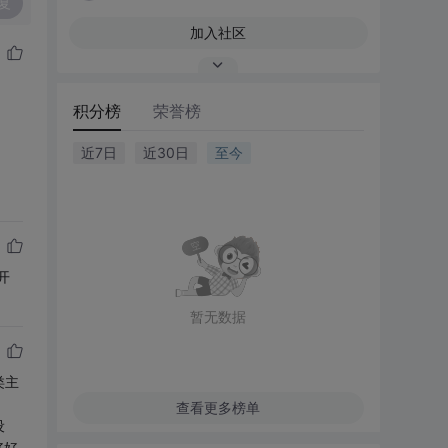
复
加入社区
积分榜
荣誉榜
近7日
近30日
至今
开
暂无数据
类主
查看更多榜单
设
好好