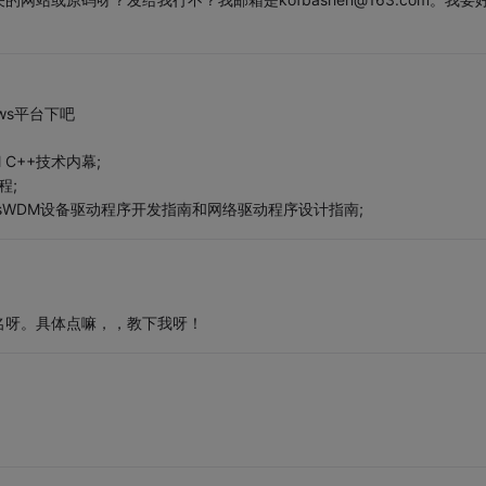
ws平台下吧
 C++技术内幕;
程;
wsWDM设备驱动程序开发指南和网络驱动程序设计指南;
名呀。具体点嘛，，教下我呀！