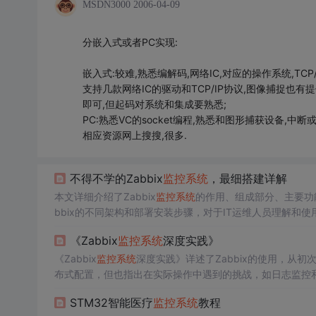
MSDN3000
2006-04-09
分嵌入式或者PC实现:
嵌入式:较难,熟悉编解码,网络IC,对应的操作系统,TCP
支持几款网络IC的驱动和TCP/IP协议,图像捕捉也有
即可,但起码对系统和集成要熟悉;
PC:熟悉VC的socket编程,熟悉和图形捕获设备,中断
相应资源网上搜搜,很多.
不得不学的Zabbix
监控系统
，最细搭建详解
本文详细介绍了Zabbix
监控系统
的作用、组成部分、主要功
bbix的不同架构和部署安装步骤，对于IT运维人员理解和使用
《Zabbix
监控系统
深度实践》
《Zabbix
监控系统
深度实践》详述了Zabbix的使用，从
布式配置，但也指出在实际操作中遇到的挑战，如日志监控
的深入讨论较少。
STM32智能医疗
监控系统
教程