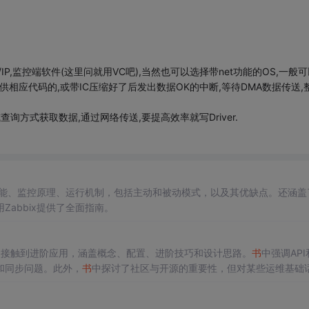
/IP,监控端软件(这里问就用VC吧),当然也可以选择带net功能的OS,一般
提供相应代码的,或带IC压缩好了后发出数据OK的中断,等待DMA数据传送,
或查询方式获取数据,通过网络传送,要提高效率就写Driver.
能、监控原理、运行机制，包括主动和被动模式，以及其优缺点。还涵盖了
Zabbix提供了全面指南。
初次接触到进阶应用，涵盖概念、配置、进阶技巧和设计思路。
书
中强调API
和同步问题。此外，
书
中探讨了社区与开源的重要性，但对某些运维基础