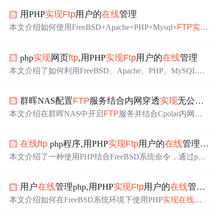
用PHP
实现
Ftp
用户的
在线
管理
本文介绍如何使用FreeBSD+Apache+PHP+Mysql+
FTP
实现
网页设计及Flash创作大赛的
在线
报名与作品上传功能。重
点讲解了通过PHP调用系统命令创建
FTP
用户及相应
目录
php
实现
网页
ftp
,用PHP
实现
Ftp
用户的
在线
管理
的过程。
本文介绍了如何利用FreeBSD、Apache、PHP、MySQL和
FTP
搭建一个网页设计大赛和Flash创作大赛的
在线
报名及
作品上传平台。通过PHP调用系统命令创建用户、分配
FT
群晖NAS配置
FTP
服务结合内网穿透
实现
无公网IP远程上传下载
P
权限，并限制用户仅能通过
FTP
访问，确保系统安全。
同时，详细阐述了创建用户、设置限制Shell、修改Apache
本文介绍在群晖NAS中开启
FTP
服务并结合Cpolar内网穿
配置以及编写PHP脚本来
实现
用户注册和
目录
创建的过
透工具，
实现
远程访问的方法。先在群晖安装Cpolar，创
程。
建
FTP
公网地址，开启群晖
FTP
服务并进行远程连接。还
在线
ftp
php程序,用PHP
实现
Ftp
用户的
在线
管理方法
说明了随机地址和固定地址的特点，以及配置固定
FTP
公
网地址和连接的步骤。
本文介绍了一种使用PHP结合FreeBSD系统命令，通过pope
n()函数调用su和pw命令来创建
FTP
用户和管理用户
目录
的
方法。在FreeBSD中，创建用户不使用传统的useradd命
用户
在线
管理php,用PHP
实现
Ftp
用户的
在线
管理_PHP
令，而是使用pw命令。此外，为了安全，限制
FTP
用户仅
能登录
FTP
，不能通过Telnet访问，为此创建了一个特殊的
本文介绍如何在FreeBSD系统环境下使用PHP
实现
在线
管
shell脚本。整个流程包括用户注册信息存储到Mysql、创建
理
FTP
用户的功能，包括创建用户、设置用户
目录
等，并
FTP
账号、设置用户
目录
和权限变更等步骤。