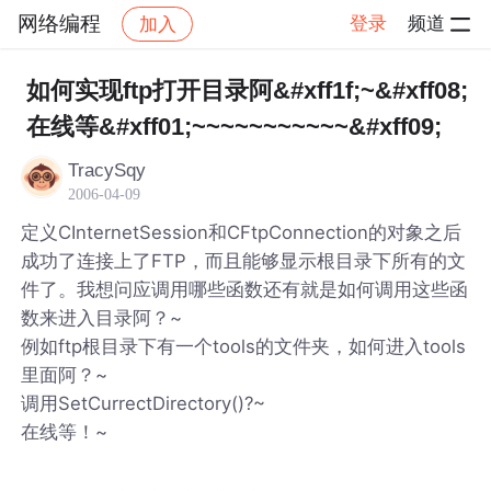
网络编程
登录
频道
加入
帖子详情
社区
网络编程
如何实现ftp打开目录阿&#xff1f;~&#xff08;
在线等&#xff01;~~~~~~~~~~~&#xff09;
TracySqy
2006-04-09
定义CInternetSession和CFtpConnection的对象之后
成功了连接上了FTP，而且能够显示根目录下所有的文
件了。我想问应调用哪些函数还有就是如何调用这些函
数来进入目录阿？~
例如ftp根目录下有一个tools的文件夹，如何进入tools
里面阿？~
调用SetCurrectDirectory()?~
在线等！~