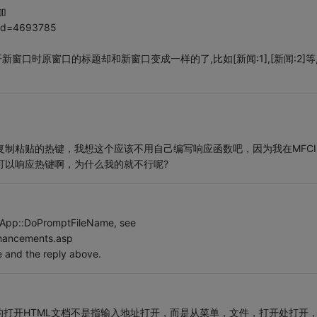
加
p?id=4693785
但是打开新窗口时原窗口的标题却和新窗口变成一样的了,比如[新闻:1],[新闻:2]等
能响应复制粘贴的热键，我想这个应该不用自己编写响应函数吧，因为我在MFCI
个都可以响应热键啊，为什么我的就不行呢?
App::DoPromptFileName, see
hancements.asp
 and the reply above.
打开HTML文档不是指输入地址打开，而是从菜单，文件，打开处打开