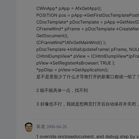
CWinApp* pApp = AfxGetApp();
POSITION pos = pApp->GetFirstDocTemplatePositi
CDocTemplate* pDocTemplate = pApp->GetNextDo
CFrameWnd* pFrame = pDocTemplate->CreateNe
GetDocument(),
(CFrameWnd*)AfxGetMainWnd() );
pDocTemplate->InitialUpdateFrame( pFrame, NULL
CHtmlDumpView* pView = (CHtmlDumpView*)pFram
pView->SetRegisterAsBrowser( TRUE );
*ppDisp = pView->GetApplication();
是不是里面少了什么才导致打开的新窗口都成一组了
2 能不能具体一点，找不到
3 好像也不行，我就是想网页打开后自动保存并关闭，但是
蒋晟
2006-04-26
1 override onclosedocument, and debug step by s