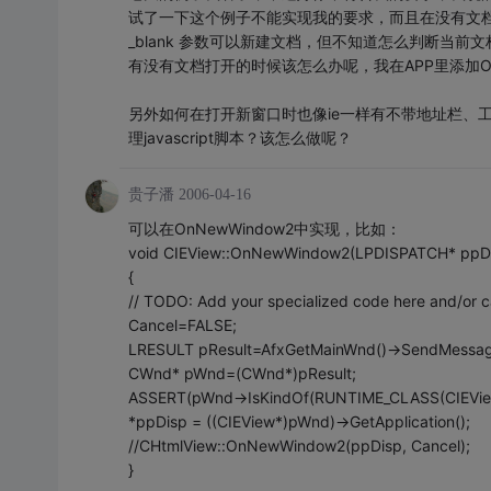
试了一下这个例子不能实现我的要求，而且在没有文档
_blank 参数可以新建文档，但不知道怎么判断当前
有没有文档打开的时候该怎么办呢，我在APP里添加On
另外如何在打开新窗口时也像ie一样有不带地址栏、工具
理javascript脚本？该怎么做呢？
贵子潘
2006-04-16
可以在OnNewWindow2中实现，比如：
void CIEView::OnNewWindow2(LPDISPATCH* ppDi
{
// TODO: Add your specialized code here and/or ca
Cancel=FALSE;
LRESULT pResult=AfxGetMainWnd()->SendMessa
CWnd* pWnd=(CWnd*)pResult;
ASSERT(pWnd->IsKindOf(RUNTIME_CLASS(CIEView
*ppDisp = ((CIEView*)pWnd)->GetApplication();
//CHtmlView::OnNewWindow2(ppDisp, Cancel);
}