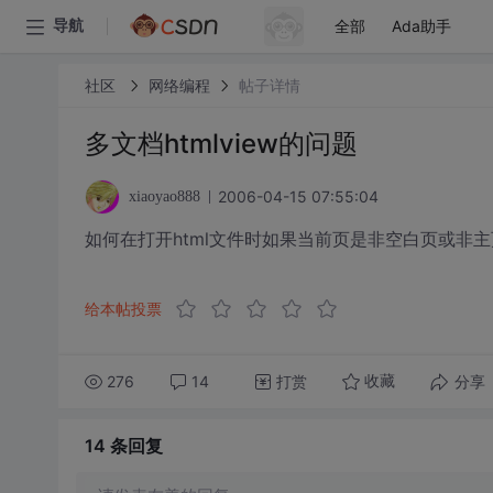
全部
Ada助手
导航
社区
网络编程
帖子详情
多文档htmlview的问题
2006-04-15 07:55:04
xiaoyao888
如何在打开html文件时如果当前页是非空白页或非
给本帖投票
276
14
打赏
分享
收藏
14 条
回复