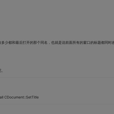
有多少都和最后打开的那个同名，也就是说前面所有的窗口的标题都同时
写呢。
ll CDocument::SetTitle