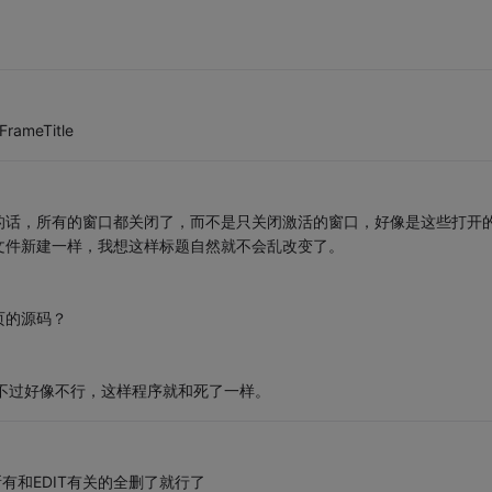
FrameTitle
的话，所有的窗口都关闭了，而不是只关闭激活的窗口，好像是这些打开
文件新建一样，我想这样标题自然就不会乱改变了。
页的源码？
定消息，不过好像不行，这样程序就和死了一样。
里所有和EDIT有关的全删了就行了