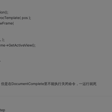
on();
cTemplate( pos );
wFrame(
 );
e->GetActiveView();
？
在DocumentComplete里不能执行关闭命令，一运行就死
tep