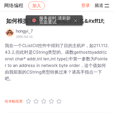
网络编程
登录
频道
加入
帖子详情
社区
网络编程
服务超时,请刷新
如何根据主机IP地址获取主机名&#xff1f;
页面重试
hongyi_7
2006-04-16
我在一个CListCtl控件中得到了目的主机IP，如211.112.
43.2,但此时是CString类型的。函数gethostbyaddr(c
onst char* addr,int len,int type);中第一参数为Pointe
r to an address in network byte order，这个值如何
由我前面的CString类型转换过来？请高手指点一下
吧。
给本帖投票