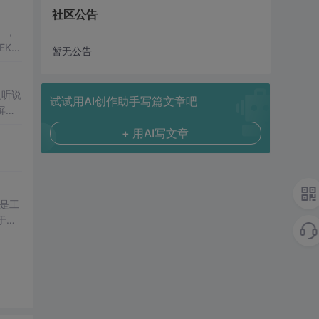
社区公告
），
EK标
暂无公告
是听说
试试用AI创作助手写篇文章吧
屏都
CP
和
+ 用AI写文章
是工
于非
，浏