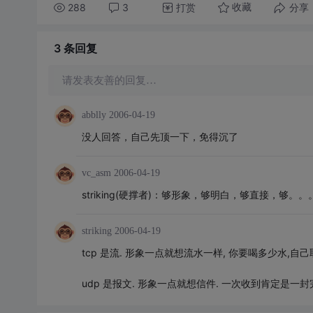
288
3
打赏
分享
收藏
3 条
回复
请发表友善的回复…
abblly
2006-04-19
没人回答，自己先顶一下，免得沉了
vc_asm
2006-04-19
striking(硬撑者)：够形象，够明白，够直接，够。。
striking
2006-04-19
tcp 是流. 形象一点就想流水一样, 你要喝多少水,自己
udp 是报文. 形象一点就想信件. 一次收到肯定是一