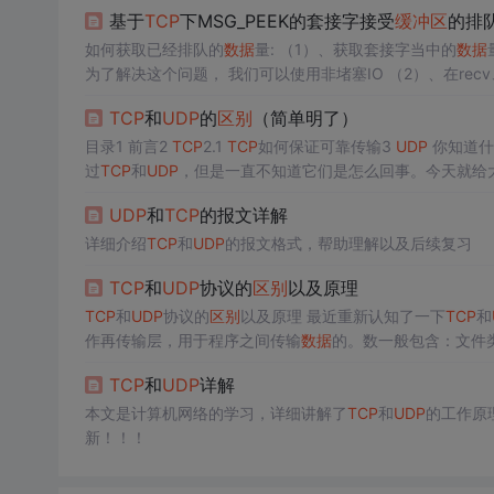
基于
TCP
下MSG_PEEK的套接字接受
缓冲区
的排
如何获取已经排队的
数据
量: （1）、获取套接字当中的
数据
为了解决这个问题， 我们可以使用非堵塞IO （2）、在recv、re
志，仅仅
读
取该套接字当中
缓冲区
当中的
数据
量，但是并不
TCP
和
UDP
的
区别
（简单明了）
目录1 前言2
TCP
2.1
TCP
如何保证可靠传输3
UDP
你知道什
过
TCP
和
UDP
，但是一直不知道它们是怎么回事。今天就给
是通过这两种协议来进行
数据
传输的，那它们又是如何工作
UDP
和
TCP
的报文详解
UDP
都是在传输层，在程序之间传输
数据
，
TCP
是基于连接
详细介绍
TCP
和
UDP
的报文格式，帮助理解以及后续复习
TCP
和
UDP
协议的
区别
以及原理
TCP
和
UDP
协议的
区别
以及原理 最近重新认知了一下
TCP
和
作再传输层，用于程序之间传输
数据
连接的。
tcp
传输
数据
稳定可靠，适用于对网络通讯质量要
TCP
和
UDP
详解
览网页等等
udp
的优点是速度快，但是可能产生丢包，所以
本文是计算机网络的学习，详细讲解了
TCP
和
UDP
的工作原
新！！！