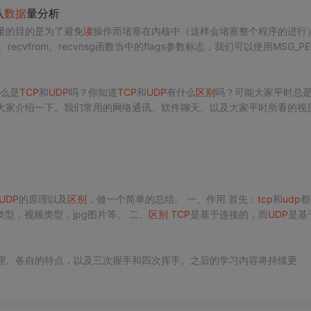
队
数据
量分析
量的目的是为了避免
读
操作而堵塞在内核中（这样会堵塞整个程序的进行
cvfrom、recvnsg函数当中的flags参数标志，我们可以使用MSG_PE
真真的
读
取该
数据
，也可以使用MSG_DONTWAIT | MS
么是
TCP
和
UDP
吗？你知道
TCP
和
UDP
有什么
区别
吗？可能大家平时总
大家介绍一下。我们常用的网络通讯、软件聊天、以及大家平时所看的视
呢，又有什么
区别
呢。注：本篇文章也是在B占看别的博主视频总结写的
T
的，
UDP
是基于非连接的。如果将进程与进程之间
UDP
的原理以及
区别
，做一个简单的总结。 一、作用 首先：
tcp
和
udp
都
的。数一般包含：文件类型，视频类型，jpg图片等。 二、
区别
TCP
是基于连接的，而
UDP
是基
求较高的场景，需要准确无误的传输给对方，比如，传输文件，发送邮件
适用于对实时性要求较高但是对少量丢包并没有太大要求的场景。比如
理、各自的特点，以及三次握手和四次挥手。之后的学习内容将持续更