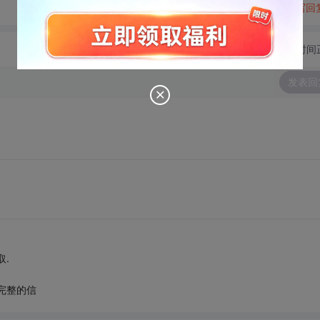
转发到动态
举报
写回
切换为时间
发表回
。
取.
封完整的信