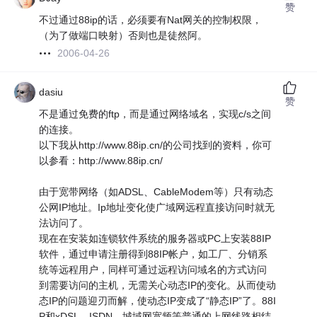
赞
不过通过88ip的话，必须要有Nat网关的控制权限，
（为了做端口映射）否则也是徒然阿。
2006-04-26
dasiu
赞
不是通过免费的ftp，而是通过网络域名，实现c/s之间
的连接。
以下我从http://www.88ip.cn/的公司找到的资料，你可
以参看：http://www.88ip.cn/
由于宽带网络（如ADSL、CableModem等）只有动态
公网IP地址。Ip地址变化使广域网远程直接访问时就无
法访问了。
现在在安装如连锁软件系统的服务器或PC上安装88IP
软件，通过申请注册得到88IP帐户，如工厂、分销系
统等远程用户，同样可通过远程访问域名的方式访问
到需要访问的主机，无需关心动态IP的变化。从而使动
态IP的问题迎刃而解，使动态IP变成了“静态IP”了。88I
P和xDSL、ISDN、城域网宽频等普通的上网线路相结