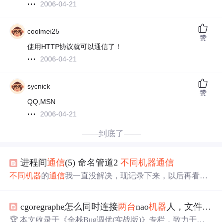
2006-04-21
coolmei25
赞
使用HTTP协议就可以通信了！
2006-04-21
sycnick
赞
QQ,MSN
2006-04-21
——到底了——
进程间
通信
(5) 命名管道2
不同
机器
通信
不同
机器
的
通信
我一直没解决，现记录下来，以后再看，
也
欢迎
指点！ 看资料说是先connectipc一下. 结果我connectI
pc错误。 执行cmd命令"net use \192.168.28.34\ipc$ f21 /user:
cgoregraphe怎么同时连接
两台
nao
机器
人，文件为什么运行不了？
Administrator" 也是错误：发生系统错误 53。 BOOL Connet
IPC(const char* RemoteName, const char* User, const char* Pa
🏆 本文收录于《全栈Bug调优(实战版)》专栏，致力于分