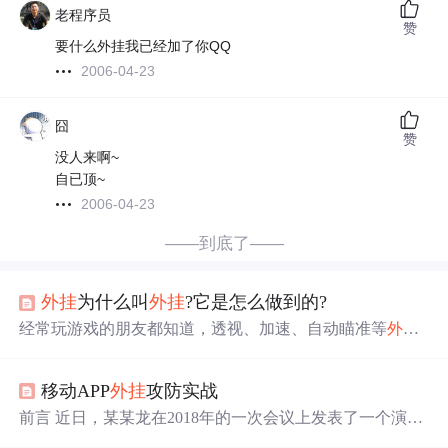
老程序员
赞
要什么外挂我已经加了你QQ
2006-04-23
囧
赞
没人来啊~
自已顶~
2006-04-23
——到底了——
外挂
为什么叫
外挂
?它是怎么做到的?
经常玩游戏的朋友都知道，透视、加速、自动瞄准等
外挂
的出现严重影响了其他玩家的游戏体验，极大的破坏了游
戏平衡，本篇文章将详细探讨
外挂
的定义、种类、工作原
移动APP
外挂
攻防实战
理等内容。
前言 近日，某某龙在2018年的一次会议上发表了一个演
讲，4000多人聚集在现场玩“跳一跳”游戏。随着他们指尖