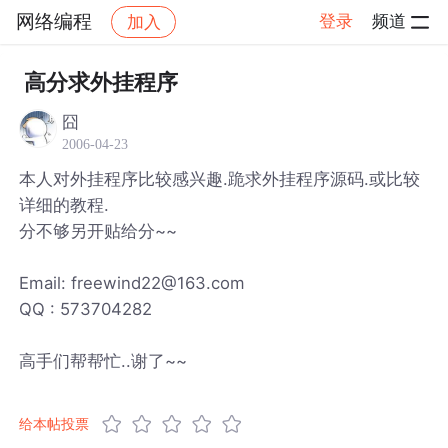
网络编程
登录
频道
加入
帖子详情
社区
网络编程
高分求外挂程序
囧
2006-04-23
本人对外挂程序比较感兴趣.跪求外挂程序源码.或比较
详细的教程.
分不够另开贴给分~~
Email: freewind22@163.com
QQ : 573704282
高手们帮帮忙..谢了~~
给本帖投票