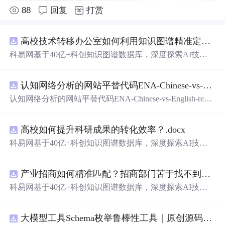
88
回复
打赏
高校技术转移办公室如何利用知识图谱精准定位产业需求与技术适配点？.docx
科易网基于40亿+科创知识图谱数据库，深度探索AI技术
在技术转移、成果转化、技术经纪、知识产权、产业创
新、科技招商等垂直领域的多样化应用场景，研究科技创
认知网络分析的网站平替代码ENA-Chinese-vs-English-reproducible.zip
新领域的AI+数智化
解决
方案，推动科技创新与产业创新
智能化发展。
认知网络分析的网站平替代码ENA-Chinese-vs-English-repro
ducible.zip
高校如何提升科研成果的转化效率？.docx
科易网基于40亿+科创知识图谱数据库，深度探索AI技术
在技术转移、成果转化、技术经纪、知识产权、产业创
新、科技招商等垂直领域的多样化应用场景，研究科技创
产业招商如何精准匹配？招商部门苦于找不到符合产业链补链强链方向的目标企业怎么办？.docx
新领域的AI+数智化
解决
方案，推动科技创新与产业创新
智能化发展。
科易网基于40亿+科创知识图谱数据库，深度探索AI技术
在技术转移、成果转化、技术经纪、知识产权、产业创
新、科技招商等垂直领域的多样化应用场景，研究科技创
大模型工具Schema枚举鲁棒性工具｜原创源码+测试+离线报告
新领域的AI+数智化
解决
方案，推动科技创新与产业创新