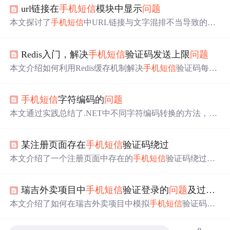
url链接在
手机短信
模块中显示
问题
本文探讨了
手机短信
中URL链接与文字混排不当导致的
问
题
，并提供了解决方案，确保链接内容与文字之间留有足
够的空格，避免影响用户注册和后续操作。
Redis入门，解决
手机短信
验证码发送上限
问题
本文介绍如何利用Redis缓存机制解决
手机短信
验证码每日
发送上限
问题
。通过操作Redis中的键值对，可手动调整手
机号发送次数限制，突破测试过程中的瓶颈。详细讲解了
手机短信
字符编码的
问题
验证码发送与验证逻辑、Redis在其中的作用及实际操作步
骤，适用于功能测试人员快速掌握Redis应用。
本文通过实践总结了.NET中不同字符编码转换的方法，包
括Unicode、UTF-8及GB2312等编码间的转换，并提供了示
例代码帮助理解。
某注册页面存在
手机短信
验证码绕过
本文介绍了一个注册页面中存在的
手机短信
验证码绕过的
安全
问题
。该
问题
可能导致用户信息安全风险。
瑞吉外卖项目中
手机短信
验证登录的
问题
及过程处理
本文介绍了如何在瑞吉外卖项目中模拟
手机短信
验证码登
录的过程，包括在SpringBoot+MybatisPlus环境中，通过Slf
4j日志代替真实短信服务，修改前端和后端代码以处理验