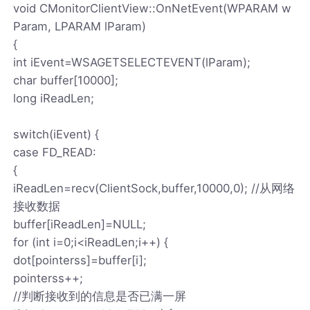
void CMonitorClientView::OnNetEvent(WPARAM w
Param, LPARAM lParam)
{
int iEvent=WSAGETSELECTEVENT(lParam);
char buffer[10000];
long iReadLen;
switch(iEvent) {
case FD_READ:
{
iReadLen=recv(ClientSock,buffer,10000,0); //从网络
接收数据
buffer[iReadLen]=NULL;
for (int i=0;i<iReadLen;i++) {
dot[pointerss]=buffer[i];
pointerss++;
//判断接收到的信息是否已满一屏