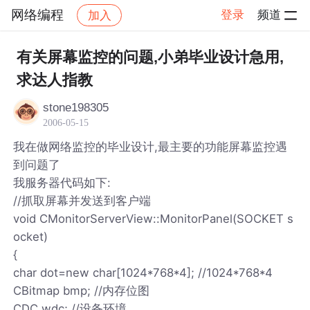
网络编程
登录
频道
加入
帖子详情
社区
网络编程
有关屏幕监控的问题,小弟毕业设计急用,
求达人指教
stone198305
2006-05-15
我在做网络监控的毕业设计,最主要的功能屏幕监控遇
到问题了
我服务器代码如下:
//抓取屏幕并发送到客户端
void CMonitorServerView::MonitorPanel(SOCKET s
ocket)
{
char dot=new char[1024*768*4]; //1024*768*4
CBitmap bmp; //内存位图
CDC wdc; //设备环境