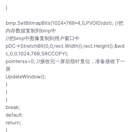
}
bmp.SetBitmapBits(1024*768*4,(LPVOID)dot); //把
内存数据复制到bmp中
//把bmp中图像复制到用户窗口中
pDC->StretchBlt(0,0,rect.Width(),rect.Height(),&wd
c,0,0,1024,768,SRCCOPY);
pointerss=0; //接收完一屏后指针复位，准备接收下一
屏
UpdateWindow();
}
}
}
break;
default:
return;
}