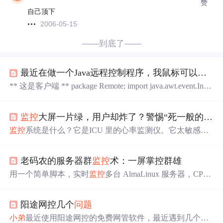
赞
自己顶下
2006-05-15
——到底了——
最近在做一个Java远程控制程序，我鼠标可以控制，但是我键盘按得时候出报错，客户端就出错，然后
** 这是客户端 ** package Remote; import java.awt.event.Inpu
tEvent; import java.awt.event.KeyEvent; import java.awt.event.
KeyListener; import java.awt.event.MouseEvent; import java.aw
监控
大屏一片绿，用户却炸了？警惕“死一般的寂静”
t.event.MouseListener; ...
监控
系统是什么？它是ICU 里的心率监测仪。它太敏感，
你会神经衰弱。它太迟钝，病人会凉在床上。它不报警，
不代表病人健康，可能只是心跳检测仪的插头掉了。程序
老码农的服务器群
监控
术：一屏掌控群雄
员为什么要忍受这些？因为在互联网的世界里，如果你不
知道系统在发生什么，那你就是个瞎子。而盲人开车，只
用一个简单脚本，实时
监控
多台 AlmaLinux 服务器，CP
有死路一条。
U、内存、负载一目了然。
阳途网控几个
问题
小弟
最近使用阳途网控的免费网管软件，最近遇到几个
问