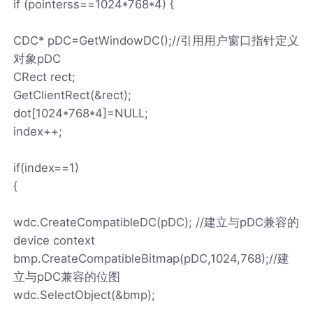
if (pointerss==1024*768*4) {
CDC* pDC=GetWindowDC();//引用用户窗口指针定义
对象pDC
CRect rect;
GetClientRect(&rect);
dot[1024*768*4]=NULL;
index++;
if(index==1)
{
wdc.CreateCompatibleDC(pDC); //建立与pDC兼容的
device context
bmp.CreateCompatibleBitmap(pDC,1024,768);//建
立与pDC兼容的位图
wdc.SelectObject(&bmp);