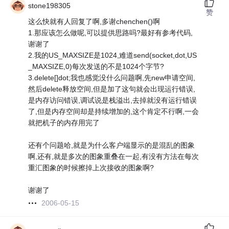
stone198305
赞
这么快就有人回复了啊,多谢chenchen()啊
1.那应该怎么做呢,可以提供思路吗?最好有参考代码,
谢谢了
2.我的US_MAXSIZE是1024,难道send(socket,dot,US
_MAXSIZE,0)每次发送的不是1024个字节?
3.delete[]dot;我也感觉没什么问题啊,先new申请空间,
然后delete释放空间,但是加了这句就会出现运行错误,
是内存访问错误,调试说是栈溢出,去掉就没有运行错误
了,但是内存空间却是持续增加的,这个肯定不行啊,一会
就把机子的内存用完了
还有个问题哈,就是为什么客户端显示的是混乱的图象
啊,还有,就是多次的图象重叠在一起,有没有方法在每次
重汇图象的时候擦掉上次接收的图象啊?
谢谢了
2006-05-15