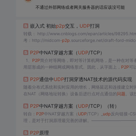
不通过外部网络或者网关服务器的话应该没可能
嵌入式 初始
p2p
交互，
UDP
打洞
转载： http://www.cnblogs.com/epan/articles/98295.ht
考：http://midcom-
p2p
.sourceforge.net/draft-ford-mid
质的东西产
P2P
中NAT穿越方案（
UDP
/TCP）
1、
P2P
简介对等网络，即对等计算机网络，是一种在对等者
用层形成的一种组网或网络形式。因此，从字面上，
P2P
可
都处于对等的地位，各台计算机有相同的功能，无主从之分
P2P
通信中
UDP
打洞穿透NAT技术的源代码实现
可以作为工作站，整个网络...
随着分布式系统和实时应用的增长，网络延迟和连接建立时
在NAT（网络地址转换）设备后进行点对点通信的
问题
。该
方视频会议系统中。
UDP
打洞技术主要利用了NAT设备映射
P2P
中NAT穿越方案（
UDP
/TCP）（转）
中创建一条记录，这个映射关系可以被后续的数据包使用。
转自：
P2P
中NAT穿越方案（
UDP
/TCP）_
udp
反向链接-C
理，是对于打洞原理最完善的讲解。——————————
分配任务和工作负载的分布式应用架构，是对等计算模型在
P2P
原理
算或对等网络。 在
P2P
网络环境中，彼此连接的多台计算机