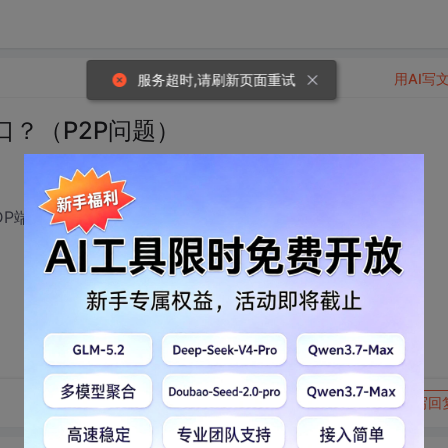
用AI写
服务超时,请刷新页面重试
口？（P2P问题）
DP端口，
转发到动态
举报
写回