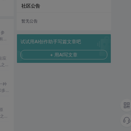
社区公告
暂无公告
 参
有实
试试用AI创作助手写篇文章吧
+ 用AI写文章
在应
机之间
，又
了一种
和多
射表
原
）之间
等计
算