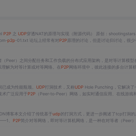
ml
P2P
之
UDP
穿透NAT的原理与实现（附源代码） 原创：shootingstars
com-
p2p
-01.txt 论坛上经常有对
P2P
原理的讨论，但是讨论归讨论，很少
（Peer）之间分配任务和工作负载的分布式应用架构，是对等计算模型
以理解为对等计算或对等网络。在
P2P
网络环境中，彼此连接的多台计算
，一台计算机既可作为服务器，设定共享资源供网络中其他计算机所使用
间已成为性能瓶颈。
UDP
打洞技术，又称
UDP
Hole Punching，它解决
技术广泛应用于
P2P
（Peer-to-Peer）网络，如实时通信应用、在线游戏
生命周期的特性。当一个
UDP
数据包从内网发送到
外网
时，NAT会在其映
SDN博客本文介绍了传统基于
udp
的打洞方式，更进一步阐述了tcp打洞的
——1、
P2P
简介对等网络，即对等计算机网络，是一种在对等者（Peer
应用层形成的一种组网或网络形式。因此，从字面上，
P2P
可以理解为对
之间都处于对等的地位，各台计算机有相同的功能，无主从之分，一台计