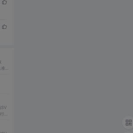
数
出准确
常方
SV
行np
项目