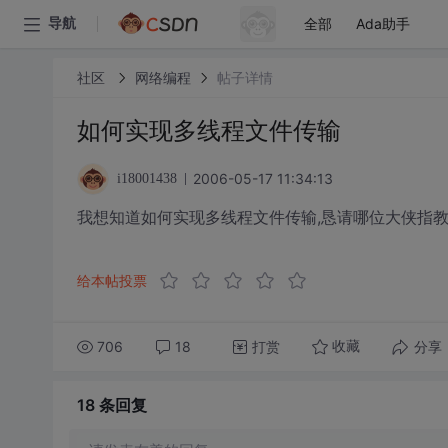
全部
Ada助手
导航
社区
网络编程
帖子详情
如何实现多线程文件传输
2006-05-17 11:34:13
i18001438
我想知道如何实现多线程文件传输,恳请哪位大侠指
给本帖投票
706
18
打赏
分享
收藏
18 条
回复