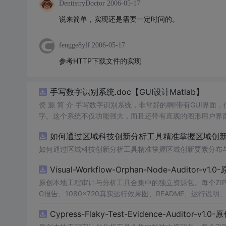
DentistryDoctor
2006-05-17
说来简单，实现还是需要一定时间的。
fengge8ylf
2006-05-17
参考HTTP下载文件的实现
手写数字识别系统.doc【GUI设计Matlab】
资 源 简 介 手写数字识别系统，非常好的啊!带有GUI界面
字。这个系统不仅功能强大，而且还带有直观的图形用户界面
的识别结果。这个系统可以在各种场景中使用，无论是学校
如何通过区域科技创新分析工具精准掌握区域创新要
便和实用的工具，你一定会喜欢它的！
如何通过区域科技创新分析工具精准掌握区域创新要素分布
Visual-Workflow-Orphan-Node-Auditor-v1
原创本地工程审计与分析工具合集中的独立资源包。每个ZIP
G报告、1080×720真实运行效果图、README、运行说明、功
m test验证算法，执行npm run report生成报
Cypress-Flaky-Test-Evidence-Auditor-v1
源码、Logo、官方截图、论文、生产日志或其他受限素材