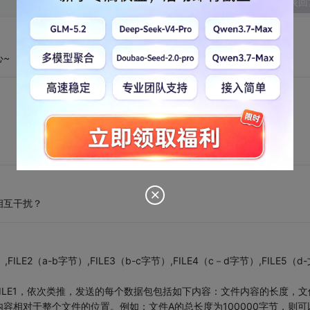
发表回
~
相互干扰？
E2（a-b字节）,FILE3（b-c字节）,FILE4（c－d字节）,FILE5（d-
FILE1，依次类推，发送的每个数据包包括如下内容：文件内容的长度，文
容相对于整个文件的位置。例如：文件A的总长度为100000字节，则可