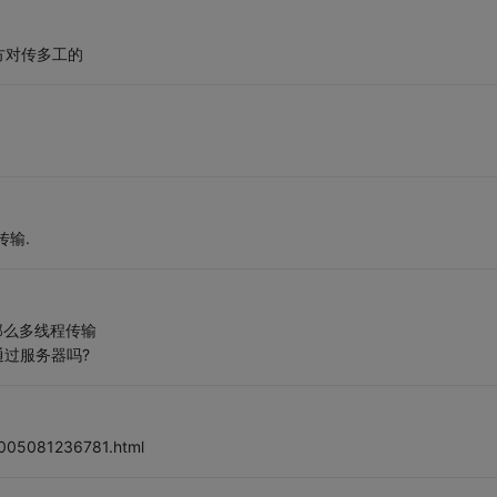
方对传多工的
输.
那么多线程传输
通过服务器吗?
2005081236781.html