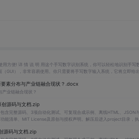
，使用方便! 详 情 说 明 用这个手写数字识别系统，你可以轻松地识别手写
（GUI），非常容易使用。你只需要将手写数字输入系统，它将立即给
、工作还是日常生活，都能为你提供快速和准确的识别服务。它是一个非
素分布与产业链融合现状？.docx
与产业链融合现状？
.0-原创源码与文档.zip
包含完整源码、3项自动化测试、可复现合成示例、离线HTML、JSON与
能清单、MIT License及原创与授权声明。解压后进入project目录，执
告，也可通过本地静态服务器打开网页。运行时零第三方依赖，不包含热点产品或开源
.0-原创源码与文档.zip
。适合前端开发、AI应用工程、测试审计和课程实践。