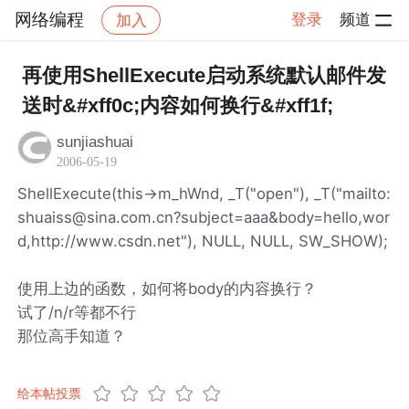
网络编程
登录
频道
加入
帖子详情
社区
网络编程
再使用ShellExecute启动系统默认邮件发
送时&#xff0c;内容如何换行&#xff1f;
sunjiashuai
2006-05-19
ShellExecute(this->m_hWnd, _T("open"), _T("mailto:
shuaiss@sina.com.cn?subject=aaa&body=hello,wor
d,http://www.csdn.net"), NULL, NULL, SW_SHOW);
使用上边的函数，如何将body的内容换行？
试了/n/r等都不行
那位高手知道？
给本帖投票