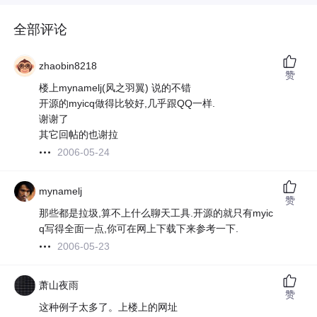
全部评论
zhaobin8218
赞
楼上mynamelj(风之羽翼) 说的不错
开源的myicq做得比较好,几乎跟QQ一样.
谢谢了
其它回帖的也谢拉
2006-05-24
mynamelj
赞
那些都是拉圾,算不上什么聊天工具.开源的就只有myic
q写得全面一点,你可在网上下载下来参考一下.
2006-05-23
萧山夜雨
赞
这种例子太多了。上楼上的网址