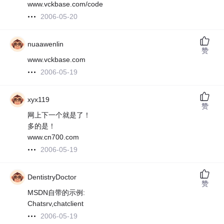
www.vckbase.com/code
2006-05-20
nuaawenlin
赞
www.vckbase.com
2006-05-19
xyx119
赞
网上下一个就是了！
多的是！
www.cn700.com
2006-05-19
DentistryDoctor
赞
MSDN自带的示例:
Chatsrv,chatclient
2006-05-19