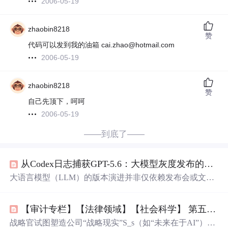
2006-05-19
zhaobin8218
赞
代码可以发到我的油箱 cai.zhao@hotmail.com
2006-05-19
zhaobin8218
赞
自己先顶下，呵呵
2006-05-19
——到底了——
从Codex日志捕获GPT-5.6：大模型灰度发布的工程信号识别指南
大语言模型（LLM）的版本演进并非仅依赖发布会或文档
更新，而更多体现为基础设施层的可观察信号——如路由
配置、日志标识、健康探针等。这些信号根植于模型服务
【审计专栏】【法律领域】【社会科学】 第五十六篇 企业管理层互动形态分析01 AI分析
化（MaaS）的核心原理：模型必须完成注册、路由就绪、
协议兼容与行为审计，才具备工程上线资格。其技术价值
战略官试图塑造公司“战略现实”S_s（如“未来在于AI”），