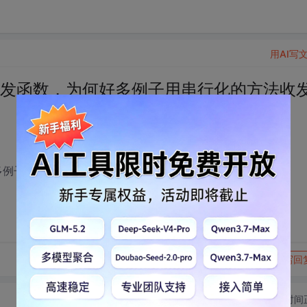
用AI写
eive收发函数，为何好多例子用串行化的方法收
为何好多例子用串行化的方法收发数据？
转发到动态
举报
写回
切换为时间