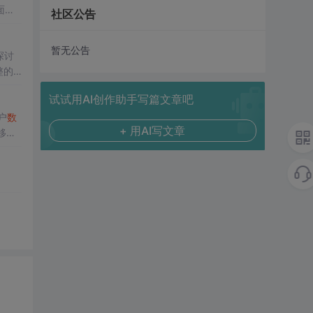
面应
社区公告
深入
暂无公告
探讨
整的
率点
试试用AI创作助手写篇文章吧
）等
离网
户
数
+ 用AI写文章
移动
控制
验证提
光照