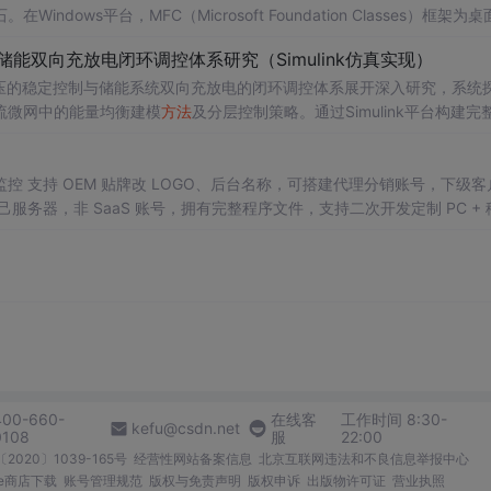
ws平台，MFC（Microsoft Foundation Classes）框架为桌
PI封装成类，简化了窗口管理、消息循环和事件处理。掌握MFC不仅有助于
储能双向充放电闭环调控体系研究（Simulink仿真实现）
计能力。在工程实践中，诸如“网络
数据
包的构造、
压的稳定控制与储能系统双向充放电的闭环调控体系展开深入研究，系统
流微网中的能量均衡建模
方法
及分层控制策略。通过Simulink平台构建完
DC变换器、负载、双向DC-DC变换器及电池系统等关键组件，实现了最大功
引起的功率供需失衡问题。研究采用双PI闭环控制、模型预测控制（MPC
母线电压稳定性，并实现了储能系统在削峰填谷中的优化运行，对于增强
 支持 OEM 贴牌改 LOGO、后台名称，可搭建代理分销账号，下级客
关领域基础知识
务器，非 SaaS 账号，拥有完整程序文件，支持二次开发定制 PC + 
及目标：① 构建适用于离网场景的光伏储
文档、环境配置教程
8V直流母线电压的精确稳定控制与储能系统的双向能量管理；③ 研究MPPT
的运行稳定性与鲁棒性；④ 为微电网能量管理系统的设计、优化与性能
及电压外环与电流内环构成的双闭环控制结构的参数整定，并通过设置不同的
响应能力与控制性能。
400-660-
在线客
工作时间 8:30-
kefu@csdn.net
0108
服
22:00
2020〕1039-165号
经营性网站备案信息
北京互联网违法和不良信息举报中心
me商店下载
账号管理规范
版权与免责声明
版权申诉
出版物许可证
营业执照