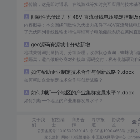
据
传输，这是即时通讯、在线游戏等实时交互应用的技术基石。在Windo
用开发提供了结构化的解决方案，它将复杂的Windows A
间歇性光伏出力下 48V 直流母线电压稳定控制及
理解Windows消息驱动模型，还能培养扎实的面向对象设
内容概要：本文围绕间歇性光伏出力条件下48V直流母线电
了光伏阵列非线性输出特性与锂离子电池储能系统在离网直
光伏储能直流系统仿真模型，涵盖PV阵列、Boost DC-
geo源码资源城市分站新增
跟踪（MPPT）与储能系统的协同控制，有效应对光照波动
多种先进控制算法，显著提升了系统的动态响应速度与直流
地域关键词批量拓词、分组管理，收录状态查询，蜘蛛访问监控
微网的供电可靠性与能源利用效率具有重要理论价值和工程意义。; 适合人群：具备电力电子、新能源系统或自动控制等相
据
隔离，适合做服务商对外接单 源码交付，私有化部署到自己服
的研究生、科研人员，以及从事微电网、光伏储能系统开发与设计的工程技术人员。; 使用场景
端适配，自带基础模板，可自行替换前端页面 附带安装部署
如何帮助企业制定技术合作与创新战略？.docx
能系统Simulink仿真模型；② 实现间歇性光照条件下4
与储能充放电策略之间的协同机制，提升系统在复杂工况下
如何帮助企业制定技术合作与创新战略？
供可靠的理论依据和技术支撑。; 阅读建议：建议结合文中所述的Simulink仿真模型与控制算法，亲自动手实践建模与仿真全过程，重点关
如何判断一个地区的产业集群发展水平？.docx
注MPPT控制策略的实现、双向DC-DC变换器的设计以
强度变化曲线和负载投切工况，全面测试和评估系统的动态
如何判断一个地区的产业集群发展水平？
关于我
招贤纳
商务合
寻求报
协议专
们
士
作
道
区
公安备案号11010502030143
京ICP备19004658号
京网文〔
家长监护
网络110报警服务
中国互联网举报中心
Chro