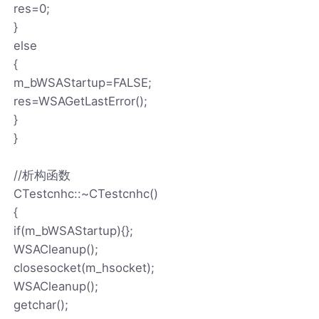
res=0;
}
else
{
m_bWSAStartup=FALSE;
res=WSAGetLastError();
}
}
//析构函数
CTestcnhc::~CTestcnhc()
{
if(m_bWSAStartup){};
WSACleanup();
closesocket(m_hsocket);
WSACleanup();
getchar();