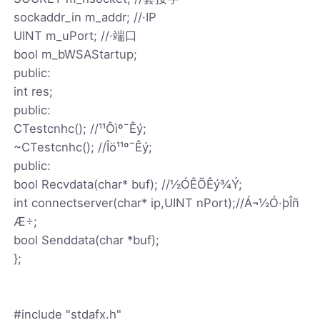
sockaddr_in m_addr; //·IP
UINT m_uPort; //·端口
bool m_bWSAStartup;
public:
int res;
public:
CTestcnhc(); //¹¹Ôìº¯Êý;
~CTestcnhc(); //Îö¹¹º¯Êý;
public:
bool Recvdata(char* buf); //½ÓÊÕÊý¾Ý;
int connectserver(char* ip,UINT nPort);//Á¬½Ó·þÎñ
Æ÷;
bool Senddata(char *buf);
};
#include "stdafx.h"