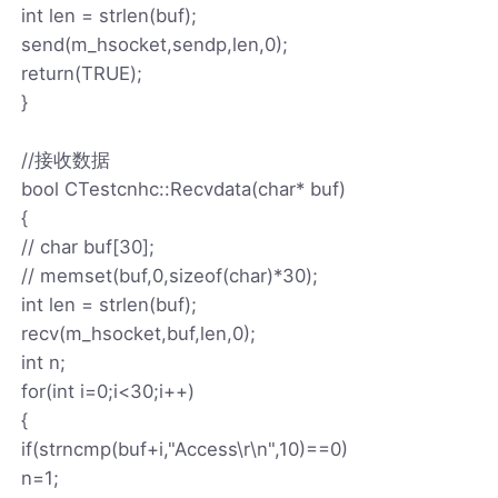
int len = strlen(buf);
send(m_hsocket,sendp,len,0);
return(TRUE);
}
//接收数据
bool CTestcnhc::Recvdata(char* buf)
{
// char buf[30];
// memset(buf,0,sizeof(char)*30);
int len = strlen(buf);
recv(m_hsocket,buf,len,0);
int n;
for(int i=0;i<30;i++)
{
if(strncmp(buf+i,"Access\r\n",10)==0)
n=1;