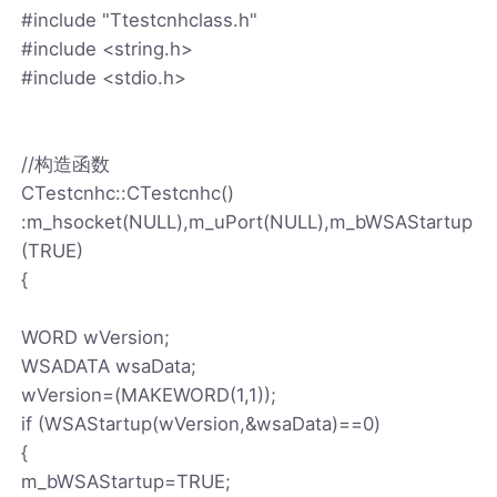
#include "Ttestcnhclass.h"
#include <string.h>
#include <stdio.h>
//构造函数
CTestcnhc::CTestcnhc()
:m_hsocket(NULL),m_uPort(NULL),m_bWSAStartup
(TRUE)
{
WORD wVersion;
WSADATA wsaData;
wVersion=(MAKEWORD(1,1));
if (WSAStartup(wVersion,&wsaData)==0)
{
m_bWSAStartup=TRUE;