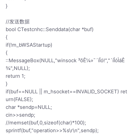
}
//发送数据
bool CTestcnhc::Senddata(char *buf)
{
if(!m_bWSAStartup)
{
::MessageBox(NULL,"winsock ³õÊ¼»¯´íÎó!","´íÎóÌáÊ
¾",NULL);
return 1;
}
if(buf==NULL || m_hsocket==INVALID_SOCKET) ret
urn(FALSE);
char *sendp=NULL;
cin>>sendp;
//memset(buf,0,sizeof(char)*100);
sprintf(buf,"operation>>%s\r\n",sendp);