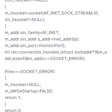
{
m_hsocket=socket(AF_INET,SOCK_STREAM,0);
(m_hsocket!=NULL);
}
m_addr.sin_family=AF_INET;
m_addr.sin_addr.s_addr=inet_addr(ip);
m_addr.sin_port=htons(nPort);
int rec=connect(m_hsocket,(struct sockaddr*)&m_a
ddr,sizeof(&m_addr)==SOCKET_ERROR);
if(rec==SOCKET_ERROR)
{
m_hsocket=NULL;
m_bWSAStartup=FALSE;
return 1;
}
return 0;