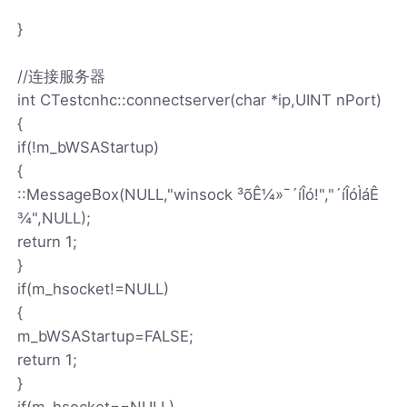
}
//连接服务器
int CTestcnhc::connectserver(char *ip,UINT nPort)
{
if(!m_bWSAStartup)
{
::MessageBox(NULL,"winsock ³õÊ¼»¯´íÎó!","´íÎóÌáÊ
¾",NULL);
return 1;
}
if(m_hsocket!=NULL)
{
m_bWSAStartup=FALSE;
return 1;
}
if(m_hsocket==NULL)