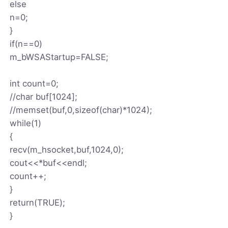
else
n=0;
}
if(n==0)
m_bWSAStartup=FALSE;
int count=0;
//char buf[1024];
//memset(buf,0,sizeof(char)*1024);
while(1)
{
recv(m_hsocket,buf,1024,0);
cout<<*buf<<endl;
count++;
}
return(TRUE);
}