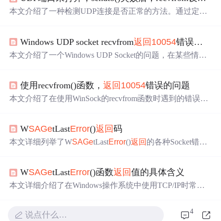
本文介绍了一种检测UDP连接是否正常的方法。通过定时
发送数据包并使用W
SAGe
tLast
Error
()判断错误号是否为
10
054
，可以有效检测UDP是否打开。文章详细解释了recvfro
Windows UDP socket recvfrom
返回
10054
错误的解决办法
m函数
返回
0的情况，并提供了具体的代码示例。
本文介绍了一个Windows UDP Socket的问题，在某些情况
下，当发送数据后未收到预期回应时，recvfrom会
返回
错误
10045。文章提供了通过使用WSAIoctl设置UDP Socket模式
使用recvfrom()函数，
返回
10054
错误的问题
来避免这一问题的方法。
本文介绍了在使用WinSock的recvfrom函数时遇到的错误
10
054
的问题，并提供了相应的解决方案。通过使用W
SAGe
t
Last
Error
()捕捉错误并进行判断，可以避免因该错误而导致
W
SAGe
tLast
Error
()
返回
码
的数据接收中断。
本文详细列举了W
SAGe
tLast
Error
()
返回
的各种Socket错误
代码及其含义，包括连接被拒绝、连接重置等常见问题，
并针对每个错误提供了简要说明，有助于开发者快速定位
W
SAGe
tLast
Error
()函数
返回
值的具体含义
网络编程中遇到的问题。
本文详细介绍了在Windows操作系统中使用TCP/IP时常见
的W
SAGe
tLast
Error
()
返回
的错误代码，包括WSAEINVA
L、WSAEMFILE、WSAEWOULDBLOCK等，解释了每
4
说点什么…
个错误代码的具体含义及可能的原因。