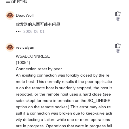
全部评论
DeadWolf
赞
你发送的东西可能有问题
2006-06-01
revivalyan
赞
WSAECONNRESET
(10054)
Connection reset by peer.
An existing connection was forcibly closed by the re
mote host. This normally results if the peer applicatio
n on the remote host is suddenly stopped, the host is
rebooted, or the remote host uses a hard close (see
setsockopt for more information on the SO_LINGER
option on the remote socket.) This error may also re
sult if a connection was broken due to keep-alive acti
vity detecting a failure while one or more operations
are in progress. Operations that were in progress fail