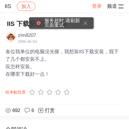
IIS
登录
频道
加入
帖子详情
社区
IIS
服务超时,请刷新
IIS 下载安装怎样安装
页面重试
zlm8207
2006-06-04
各位我单位的电脑没光驱，我想装IIS下载安装，我下
了几个都安装不上。
应怎样安装。
在哪里下载好一点！
给本帖投票
692
6
打赏