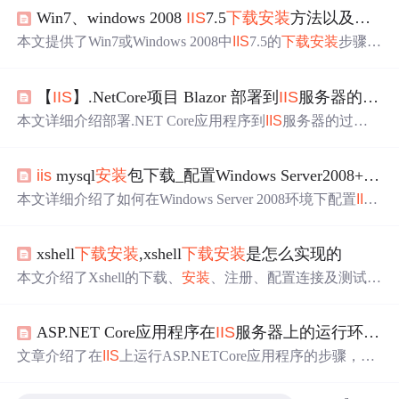
Win7、windows 2008
IIS
7.5
下载
安装
方法以及教程
I
本文提供了Win7或Windows 2008中
IIS
7.5的
下载
安装
步骤，
并详细讲解了配置PHP环境的过程，特别是通过FastCGI进
行配置。教程中涉及到设置
IIS
权限、解决HTTP500错误、
【
IIS
】.NetCore项目 Blazor 部署到
IIS
服务器的一些注意项，好多模块需要
授权问题以及FastCGI的配置。还提到了PHP版本选择、线
程安全和非线程安全的区别，以及如何解决配置过程中可
本文详细介绍部署.NET Core应用程序到
IIS
服务器的过
能出现的错误。
程，包括
安装
.NET Core运行时、必要的
IIS
模块及URL重
写模块等内容。
iis
mysql
安装
包下载_配置Windows Server2008+
iis
+p
本文详细介绍了如何在Windows Server 2008环境下配置
IIS
+
PHP+MySQL环境，包括
安装
步骤及配置过程，并提供了
解决常见问题的方法。
xshell
下载
安装
,xshell
下载
安装
是怎么实现的
本文介绍了Xshell的下载、
安装
、注册、配置连接及测试步
骤，包括访问官网选版本
下载
安装
包，运行
安装
程序、接
受协议、选路径等。还提及
IIS
7服务器管理工具，可实现
ASP.NET Core应用程序在
IIS
服务器上的运行环境介绍和
远程操作、网站托管等，说明了其下载、解压、添加服务
器信息等操作，以及SFTP文件传输方法。
文章介绍了在
IIS
上运行ASP.NETCore应用程序的步骤，包
括下载和
安装
ASP.NETCoreHostingBundle，检查ASP.NET
CoreModule的
安装
，以及设置
IIS
应用线程池的相关配置。