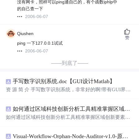
没有网卡，照样可以ping通自己的，有个函数iphlp中
的自己查一下
2006-06-07
Qiushen
赞
ping 一下127.0.0.1试试
2006-06-07
——到底了——
手写数字识别系统.doc【GUI设计Matlab】
资 源 简 介 手写数字识别系统，非常好的啊!带有GUI界
面，使用方便! 详 情 说 明 用这个手写数字识别系统，你可
以轻松地识别手写数字。这个系统不仅功能强大，而且还
如何通过区域科技创新分析工具精准掌握区域创新要素分布与产业链融合现状？.docx
带有直观的图形用户界面（GUI），非常容易使用。你只
需要将手写数字输入系统，它将立即给出准确的识别结
如何通过区域科技创新分析工具精准掌握区域创新要素分
果。这个系统可以在各种场景中使用，无论是学校、工作
布与产业链融合现状？
还是日常生活，都能为你提供快速和准确的识别服务。它
是一个非常方便和实用的工具，你一定会喜欢它的！
Visual-Workflow-Orphan-Node-Auditor-v1.0-原创源码与文档.zip