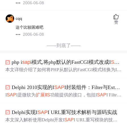
2006-06-08
cqq
赞
这个比较困难吧
2006-06-08
——到底了——
php i
sap
i模式,将php默认的FastCGI模式改成I
SAP
I
本文详细介绍了如何将PHP从默认的FastCGI模式转换为I
S
AP
I模式，包括下载合适的PHP版本、配置
IIS
以及环境变
量的具体步骤。
Delphi 2010实现的I
SAP
I封装组件：Filter与Extension
I
SAP
I是微软为
扩展
IIS
功能提供的接口，包括I
SAP
I Filter
和I
SAP
I Extension。本文介绍了二者的原理、作用、区别
及应用场景，还阐述了Delphi 2010 I
SAP
I组件的安装、配
Delphi实现I
SAP
I URL重写技术解析与源码实战
置和使用方法，以及HTTP请求与响应的过滤处理，最后讲
解了WinHTTP API的使用和网络通信应用。
本文深入解析使用Delphi开发I
SAP
I URL重写模块的技术
实现，涵盖I
SAP
I
扩展
原理、URL重写机制、正则表达式