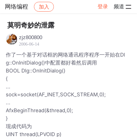
网络编程
登录
频道
加入
帖子详情
社区
网络编程
莫明奇妙的泄露
zjz800800
2006-06-14
作了一个基于对话框的网络通讯程序程序一开始在Dl
g::OnInitDialog()中配置都好着然后调用
BOOL Dlg::OnInitDialog()
{
...
sock=socket(AF_INET,SOCK_STREAM,0);
...
AfxBeginThread(&thread,0);
}
现成代码为
UINT thread(LPVOID p)