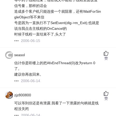
等不到子线程结束，现在我又不能在子线程里面设置
信号量，那样的话会
造成多个客户机只能连接一个就阻塞，还有WaitForSin
gleObject等不来信
号是因为一直执行不了SetEvent(dlg->m_Exit);也就是
说当我点击主线程的OnCancel的
时候子线程一直结束不了,头大了
2006-06-15
seasol
赞
估计你是听楼上的把AfxEndThread(0)改为return 0
了。
建议你再改回来。
2006-06-14
zjz800800
赞
可以等到但还是有泄露,我看了一下泄露的句柄就是线
程没关闭
2006-06-14