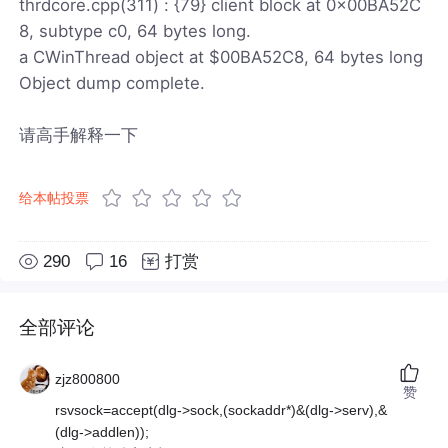
thrdcore.cpp(311) : {79} client block at 0x00BA52C
8, subtype c0, 64 bytes long.
a CWinThread object at $00BA52C8, 64 bytes long
Object dump complete.
请高手解释一下
给本帖投票
290
16
打赏
全部评论
zjz800800
赞
rsvsock=accept(dlg->sock,(sockaddr*)&(dlg->serv),&
(dlg->addlen));