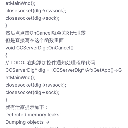
etMainWnd();
closesocket(dlg->rsvsock);
closesocket(dlg->sock);
}
然后点点击OnCancel就会关闭无泄露
但是直接写在这个函数里面
void CCServerDlg::OnCancel()
{
// TODO: 在此添加控件通知处理程序代码
CCServerDlg* dlg = (CCServerDlg*)AfxGetApp()->G
etMainWnd();
closesocket(dlg->rsvsock);
closesocket(dlg->sock);
}
就有泄露提示如下：
Detected memory leaks!
Dumping objects ->