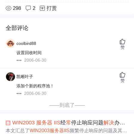
298
2
打赏
全部评论
coolbird88
赞
设置回收时间
2006-06-30
凯晰叶子
赞
添加个新的程序池！
2006-06-30
——到底了——
WIN
2003
服务器
IIS
经
常
停止响应问题
解决
办法参考
本文汇总了
WIN
2003
服务器
IIS
频繁停止响应的问题及其
解