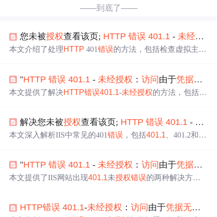
——到底了——
您未被
授权
查看该页;
HTTP
错误
401.1
-
未经
授权
本文介绍了处理
HTTP
401
错误
的方法，包括检查虚拟主机
权限、解锁用户名、设置正确的密码及权限等步骤，适用
于IIS环境下的常见
访问
问题。
"
HTTP
错误
401.1
-
未经
授权
：
访问
由于
凭据
无效
本文提供了解决
HTTP
错误
401.1
-
未经
授权
的方法，包括启
用匿名账户、设置用户权限和调整安全策略等步骤，适用
于IIS配置问题导致的
访问
拒绝
。
解决您未被
授权
查看该页;
HTTP
错误
401.1
-
未经
本文深入解析IIS中常见的401
错误
，包括
401.1
、401.2和40
1.3，提供详细的故障排查及解决方案，涉及账户权限、匿
名
访问
设置和NTFS权限调整，帮助快速定位并修复
访问
权
"
HTTP
错误
401.1
-
未经
授权
：
访问
由于
凭据
无效
限问题。
本文提供了IIS网站出现
401.1
未
授权
错误
的两种解决方
法：一是检查并配置匿名
访问
权限，二是通过创建新用户
并赋予相应权限绕过问题。同时分享了本地安全策略参数
HTTP
错误
401.1
-
未经
授权
：
访问
由于
凭据
无效
被
错误
的排查步骤。