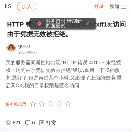
IIS
登录
频道
加入
帖子详情
社区
IIS
服务超时,请刷新
HTTP 错误 401.1 - 未经授权&#xff1a;访问
页面重试
由于凭据无效被拒绝。
gouzi
2006-06-17
我的服务器间断性地出现"HTTP 错误 401.1 - 未经授
权：访问由于凭据无效被拒绝"错误.重启一下IIS的服
务,就好了.但是再过几个小时,又出现了上面的错误.重
启又OK,我的目录权限是匿名访问.
给本帖投票
821
6
打赏