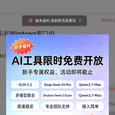
用AI写
服务超时,请刷新页面重试
Windows窗口中
触发一个窗口来显示这个数组呢？在MFC(exe)中怎么安排阿
转发到动态
举报
写回
切换为时间