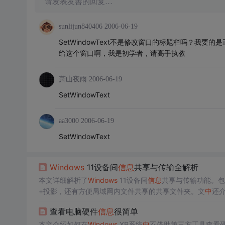
请发表友善的回复…
sunlijun840406
2006-06-19
SetWindowText不是修改窗口的标题栏吗？我
给这个窗口啊，我是初学者，请高手执教
萧山夜雨
2006-06-19
SetWindowText
aa3000
2006-06-19
SetWindowText
Windows
11设备间
信息
共享与传输全解析
本文详细解析了
Windows
11设备间
信息
共享与传输功能。包
+投影，还有方便局域网内文件共享的共享文件夹。文
中
还
查看电脑硬件
信息
很简单
本文介绍如何在
Windows
XP系统
中
不借助第三方工具查看