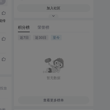
复
加入社区
能传
积分榜
荣誉榜
近7日
近30日
至今
暂无数据
投放
查看更多榜单
诊断