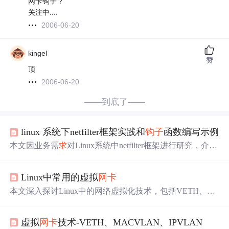
网卡钩子？
关注中....
2006-06-20
kingel
赞
顶
2006-06-20
——到底了——
linux 系统下netfilter框架实践和
钩子
函数编写示例
本文因业务需
求
对Linux系统中netfilter框架进行研究，介绍
其生效位置和工作方式，结合内核
源码
分析路由、穿透等
功能实现。还给出数据包在网络层的处理流程，展示Netfilt
Linux中常用的虚拟
网卡
er
钩子
节点。最后提供在不同
钩子
函数位置增加打印信息
的示例代码及交叉编译的Makefile文件。
本文深入探讨Linux中的网络虚拟化技术，包括VETH、M
ACVLAN、IPVLAN和MACVTAP虚拟
网卡
。这些技术在
虚拟化环境中提供独立的TCP/IP协议栈，支持多客户端网
虚拟
网卡
技术-VETH、MACVLAN、IPVLAN
络连接。VETH用于在同一主机上的netnamespace间安全传