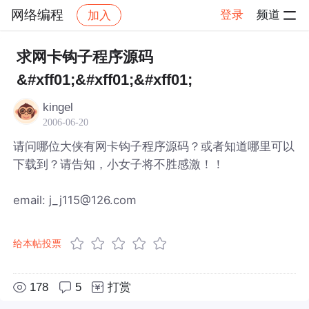
网络编程
登录
频道
加入
帖子详情
社区
网络编程
求网卡钩子程序源码
&#xff01;&#xff01;&#xff01;
kingel
2006-06-20
请问哪位大侠有网卡钩子程序源码？或者知道哪里可以
下载到？请告知，小女子将不胜感激！！
email: j_j115@126.com
给本帖投票
178
5
打赏