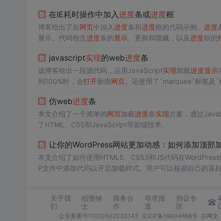
时，还提供了
网页
回退的处理方法。
在IE耗时操作中加入
进度
条或
进度
框
博客给出了在
网页
中加入
进度
条和
进度
框的代码示例。
进度
展示。代码包含
进度
条的
显示
、更新和隐藏，以及
进度
框的
javascript
实现
的web
进度
条
该博客给出一段源代码，运用JavaScript
实现
加载
进度
显示
到100%时，会
打开
新浪
网页
。还使用了`marquee`标签及`beh
仿web
进度
条
本文介绍了一个简单的
网页
加载
进度
条
实现
方案，通过JavaS
了HTML、CSS和JavaScript等前端技术。
让你的WordPress网站更加动感：如何添加顶部
本文介绍了如何使用HTML5、CSS3和JS代码在WordPres
P文件中添加代码以开启加载样式。用户可以根据自己的喜
关于我
招贤纳
商务合
寻求报
协议专
们
士
作
道
区
公安备案号11010502030143
京ICP备19004658号
京网文〔