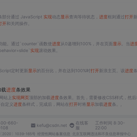
条部分通过 JavaScript
实现
动态
显示
查询等待状态，
进度
框则通过
打开
打开
和关闭操作。
功能。通过`counter`函数使
进度
从0递增到100%，并在页面
显示
。当
进
avior=slide`
实现
滚动效果。
cript定时更新
显示
的百分比，并在达到100%时
打开
新浪主页。该
进度
加载
进度
条效果
s网站上
实现
网页
顶部的加载
进度
条效果。首先，需要修改CSS样式，然后
好自定义
进度
条样式，完成后，网站在
打开
时将
显示
加载
进度
条。,
400-660-
在线客
工作时间 8:30-
kefu@csdn.net
0108
服
22:00
2020〕1039-165号
经营性网站备案信息
北京互联网违法和不良信息举报中心