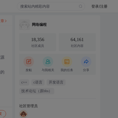
登录/注册
文章
网络编程
18,356
64,161
社区成员
社区内容
其源
发帖
与我相关
我的任务
分享
页的
c++
c语言
开发语言
技术论坛（原bbs）
社区管理员
复