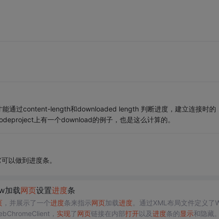
tent-length和downloaded length 判断进度，建立连接时的
deproject上有一个download的例子，也是这么计算的。
。它可以做到进度条。
iew加载
网页
设置
进度
条
页
，并展示了一个
进度
条来指示
网页
加载
进度
。通过XML布局文件定义了W
bChromeClient，
实现
了
网页
链接在内部
打开
以及
进度
条的
显示
和隐藏