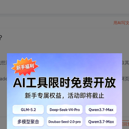
用AI写
？
法是获取其header，读出其conten-length，然后再去获取
ader之后，再去其源码很快，想知道那些浏览器的显示打开网
转发到动态
举报
写回