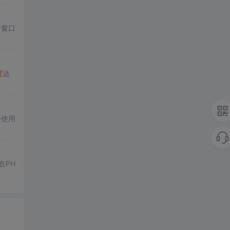
新窗口
度
达
条使用
在PH