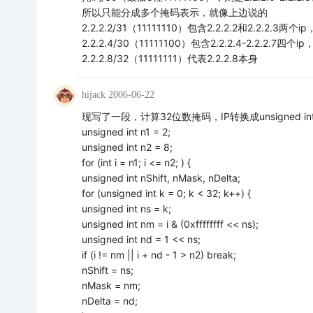
所以只能分成多个掩码表示，就像上边说的
2.2.2.2/31（11111110）包含2.2.2.2和2.2.2.3两个ip
2.2.2.4/30（11111100）包含2.2.2.4-2.2.2.7四个ip
2.2.2.8/32（11111111）代表2.2.2.8本身
hijack
2006-06-22
现写了一段，计算32位数掩码，IP转换成unsigned in
unsigned int n1 = 2;
unsigned int n2 = 8;
for (int i = n1; i <= n2; ) {
unsigned int nShift, nMask, nDelta;
for (unsigned int k = 0; k < 32; k++) {
unsigned int ns = k;
unsigned int nm = i & (0xffffffff << ns);
unsigned int nd = 1 << ns;
if (i != nm || i + nd - 1 > n2) break;
nShift = ns;
nMask = nm;
nDelta = nd;