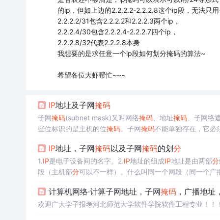
的ip，但如上边的2.2.2.2-2.2.2.8这个ip段
2.2.2.2/31包含2.2.2.2和2.2.2.3两个ip，
2.2.2.4/30包含2.2.2.4-2.2.2.7四个ip，
2.2.2.8/32代表2.2.2.8本身
我想要的是求任意一个ip段如何划分掩码的算法~
希望各位大虾帮忙~~~
IP
地址及子网
掩码
子网
掩码
(subnet mask)又叫网络
掩码
、地址
掩码
、子网络
些位标识的是主机的位
掩码
。子网
掩码
不能单独存在，它必
络地址和主机地址两部
分
。如何看自己电脑的（widows+R-
IP
地址，子网
掩码
以及子网
掩码
的划
分
全是0的不可用（255，255，255,0）和全是1的不可用（255,
1.
IP
是电子设备间的名字。2.
IP
地址的组成
IP
地址是由两部
分
段（主机部
分
可以不一样）。什么叫同一个网段（同一个广
们所说的广播。不同网段的好比不同房间的他们之间正常情况
计算机网络·计算子网地址，子网
掩码
，广播地址
个二进制。二进制...
欢迎广大学子报考河北师范大学软件学院软件工程专业！！