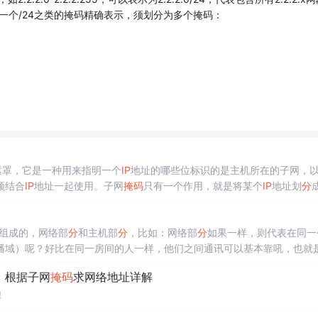
，无法只用一个/24之类的掩码精确表示，须划分为多个掩码：
遮罩，它是一种用来指明一个
IP
地址的哪些位标识的是主机所在的子网，
须结合
IP
地址一起使用。子网
掩码
只有一个作用，就是将某个
IP
地址划
分
ip
config）如图子网
掩码
为1的就是网络号如果连接这个网络只能连接254
255,255,255）
组成的，网络部
分
和主机部
分
，比如：网络部
分
如果一样，则代表在同一
播域）呢？好比在同一房间的人一样，他们之间通讯可以基本靠吼，也就
下不能通讯。3.
IP
地址
分
为4组，8bit（8个二进制）一组，4个组组成了
，根据子网
掩码
求网络地址详解
！