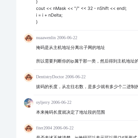
}
cout << nMask << "/" << 32 - nShift << endl;
i = i + nDelta;
}
nuaawenlin
2006-06-22
掩码是从主机地址分离出子网的地址
所以需要判断你的ip属于那一类，然后得到主机地址
DentistryDoctor
2006-06-22
拔码的长度，从左往右数，是多少就有多少个二进制的
oyljerry
2006-06-22
本来掩码长度就决定了地址段的范围
fiter2004
2006-06-22
是否表述不够清楚，ip掩码可以表示可以用/24等形式，如2.2.