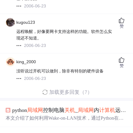
2006-06-23
kugou123
赞
远程唤醒，好像要网卡支持这样的功能。软件怎么实
现还不知道。
2006-06-23
king_2000
赞
没听说过开机可以做到，除非有特别的硬件设备
2006-06-23
加载更多回复（7）
python
局域网
控制电脑
关机
_
局域网
内
计算机
远程
开
本文介绍了如何利用Wake-on-LAN技术，通过Python在
局
域网
内
远程控制
电脑
开机
、
关机
和进行远程桌面连接。详
细讲解了远程
开机
的硬件设置、MAC地址获取、远程
开机