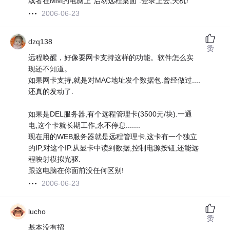
或者在MM的电脑上"启动远程桌面".登录上去,关机!
2006-06-23
dzq138
赞
远程唤醒，好像要网卡支持这样的功能。软件怎么实
现还不知道。
如果网卡支持,就是对MAC地址发个数据包.曾经做过....
还真的发动了.
如果是DEL服务器,有个远程管理卡(3500元/块).一通
电,这个卡就长期工作,永不停息.......
现在用的WEB服务器就是远程管理卡,这卡有一个独立
的IP,对这个IP.从显卡中读到数据,控制电源按钮,还能远
程映射模拟光驱.
跟这电脑在你面前没任何区别!
2006-06-23
lucho
赞
基本没有招