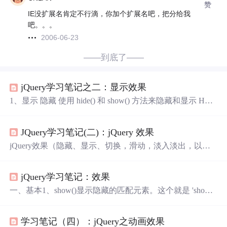
赞
IE没扩展名肯定不行滴，你加个扩展名吧，把分给我
吧。。。
2006-06-23
——到底了——
jQuery学习笔记之二：显示效果
1、显示 隐藏 使用 hide() 和 show() 方法来隐藏和显示 HTM
L 元素；使用 toggle() 方法来切换 hide() 和 show() 方法。
语法： $(selector).hide(speed,callback); $(selector).show(speed,
JQuery学习笔记(二)：jQuery 效果
callback); $(selector).toggle(speed,callback);
jQuery效果（隐藏、显示、切换，滑动，淡入淡出，以及
动画） 1）显示和隐藏 $(selector).hide(speed,callback); $(sele
ctor).show(speed,callback); *可选的 speed参数规定隐藏/显示
jQuery学习笔记：效果
的速度，可以取以下值："slow"、"fast" 或毫秒。 *可选的
callback 参数是隐藏或显示完成后所执行的函数名称。 2）
一、基本1、show()显示隐藏的匹配元素。这个就是 'show(
speed, [callback] )' 无动画的版本。如果选择的元素是可见
的，这个方法将不会改变任何东西。无论这个元素是通过h
学习笔记（四）：jQuery之动画效果
ide()方法隐藏的还是在CSS里设置了display:none;，这个方