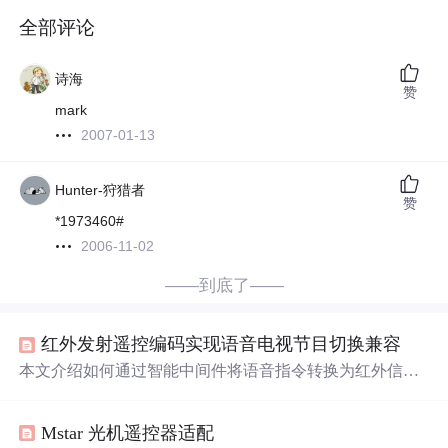
全部评论
诗海
赞
mark
2007-01-13
Hunter-狩猎者
赞
*1973460#
2006-11-02
——到底了——
红外发射遥控编码实现语音电视节目切换兼容
本文介绍如何通过智能中间件将语音指令转换为红外信
号，实现对传统电视的语音换台控制。系统结合ASR、NL
U与红外编码技术，支持多品牌遥控协议兼容，并利用ESP
Mstar 光机遥控器适配
32等嵌入式平台构建低成本、高兼容性的解决方案。