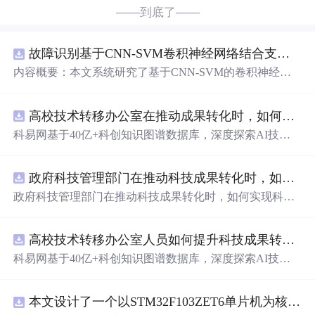
——到底了——
故障识别基于CNN-SVM卷积神经网络结合支持向量机的数据分类预测研究（Matlab代码实现）
内容概要：本文系统研究了基于CNN-SVM的卷积神经网
络与支持向量机融合的数据分类预测方法，聚焦其在工业
故障识别中的应用，提供了完整的Matlab代码实现。通过C
高校技术转移办公室在推动成果转化时，如何识别高质量专利？.docx
NN提取输入数据的深层空间特征，再由SVM进行高精度
分类，充分发挥两者优势，有效提升了故障识别的准确
科易网基于40亿+科创知识图谱数据库，深度探索AI技术
性、鲁棒性与泛化能力。该方法特别适用于处理电力系
在技术转移、成果转化、技术经纪、知识产权、产业创
统、机械设备等领域的高维、非线性、强噪声监测数据，
新、科技招商等垂直领域的多样化应用场景，研究科技创
在变压器故障诊断、轴承缺陷识别等场景中具有重要应用
政府科技管理部门在推动科技成果转化时，如何实现科技成果与产业需求的精准对接？.docx
新领域的AI+数智化解决方案，推动科技创新与产业创新
价值。文档还整合了机器学习、深度学习、图像处理、路
智能化发展。
政府科技管理部门在推动科技成果转化时，如何实现科技
径规划、电力系统优化等多个前沿科研方向的技术资源，
成果与产业需求的精准对接？
配套大量Matlab/Simulink仿真案例与Python代码，全面支持
科研复现与工程实践。; 适合人群：具备一定编程基础，熟
高校技术转移办公室人员如何提升科技成果转化的响应速度与合作成功率？.docx
练掌握Matlab或Python语言，从事电气工程、自动化、人工
科易网基于40亿+科创知识图谱数据库，深度探索AI技术
智能、机械故障诊断等相关领域研究的研发人员及高校研
在技术转移、成果转化、技术经纪、知识产权、产业创
究生； 使用场景及目标：① 实现工业设备的状态监测与多
新、科技招商等垂直领域的多样化应用场景，研究科技创
类别故障分类；② 深入理解CNN与SVM融合模型的设计
本文设计了一个以STM32F103ZET6单片机为核心的高效率三相DC-AC逆变器，本电路中的两个逆变器基于SPWM脉冲宽度调制技术进行的设计 SPWM技术不仅能够实时、准确地实现变压变频控制要求
新领域的AI+数智化解决方案，推动科技创新与产业创新
原理与工程实现细节；③ 借助所提供的丰富算法案例开展