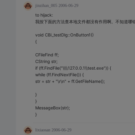
jinzihan_005
2006-06-29
to hijack:
我按下面的方法查本地文件都没有作用啊。不知道哪
void CBi_testDlg::OnButton1()
{
CFileFind ff;
CString str;
if (ff.FindFile("\\\\127.0.0.1\\test.exe")) {
while (ff.FindNextFile()) {
str = str + "\r\n" + ff.GetFileName();
}
}
MessageBox(str);
}
lixiaosan
2006-06-29