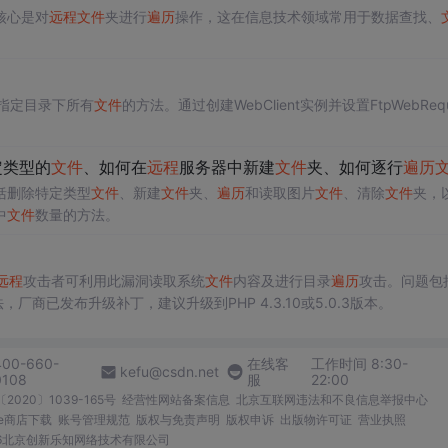
核心是对
远程
文件
夹进行
遍历
操作，这在信息技术领域常用于数据查找、
指定目录下所有
文件
的方法。通过创建WebClient实例并设置FtpWebRequ
定类型的
文件
、如何在
远程
服务器中新建
文件
夹、如何逐行
遍历
文
括删除特定类型
文件
、新建
文件
夹、
遍历
和读取图片
文件
、清除
文件
夹，
中
文件
数量的方法。
远程
攻击者可利用此漏洞读取系统
文件
内容及进行目录
遍历
攻击。问题包括
厂商已发布升级补丁，建议升级到PHP 4.3.10或5.0.3版本。
400-660-
在线客
工作时间 8:30-
kefu@csdn.net
0108
服
22:00
2020〕1039-165号
经营性网站备案信息
北京互联网违法和不良信息举报中心
me商店下载
账号管理规范
版权与免责声明
版权申诉
出版物许可证
营业执照
026北京创新乐知网络技术有限公司