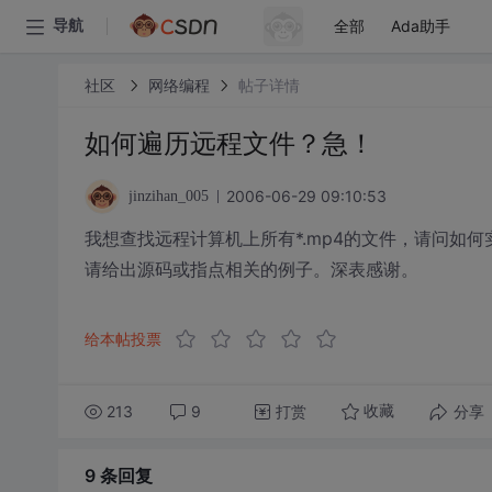
全部
Ada助手
导航
社区
网络编程
帖子详情
如何遍历远程文件？急！
2006-06-29 09:10:53
jinzihan_005
我想查找远程计算机上所有*.mp4的文件，请问如何
请给出源码或指点相关的例子。深表感谢。
给本帖投票
213
9
打赏
分享
收藏
9 条
回复