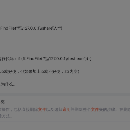
("\\\\127.0.0.1\\share\\*.*")
ndFile("\\\\127.0.0.1\\test.exe")) {
{ （即去掉本地ip就好使，但如果加上ip就不好使，str为空）
道为什么。
件
夹
除操作，包括直接删除
文件
以及递归
遍历
并删除整个
文件
夹的步骤。在删
除方法。