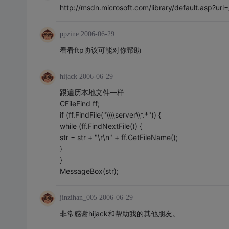
http://msdn.microsoft.com/library/default.asp?url=
ppzine
2006-06-29
看看ftp协议可能对你帮助
hijack
2006-06-29
跟遍历本地文件一样
CFileFind ff;
if (ff.FindFile("\\\\server\\*.*")) {
while (ff.FindNextFile()) {
str = str + "\r\n" + ff.GetFileName();
}
}
MessageBox(str);
jinzihan_005
2006-06-29
非常感谢hijack和帮助我的其他朋友。