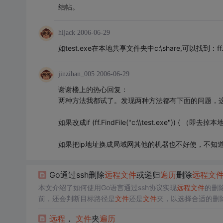
结帖。
hijack
2006-06-29
如test.exe在本地共享文件夹中c:\share,可以找到：ff.FindFile
jinzihan_005
2006-06-29
谢谢楼上的热心回复：
两种方法我都试了。发现两种方法都有下面的问题，这行代码：if (ff.Fi
如果改成if (ff.FindFile("c:\\test.exe")) 
如果把ip地址换成局域网其他的机器也不好使，不知
Go通过ssh删除
远程
文件
或递归
遍历
删除
远程
文
本文介绍了如何使用Go语言通过ssh协议实现
远程
文件
的删
前，还会判断目标路径是
文件
还是
文件
夹，以选择合适的删
远程
，
文件
夹
遍历