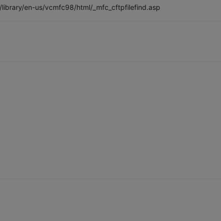
/library/en-us/vcmfc98/html/_mfc_cftpfilefind.asp