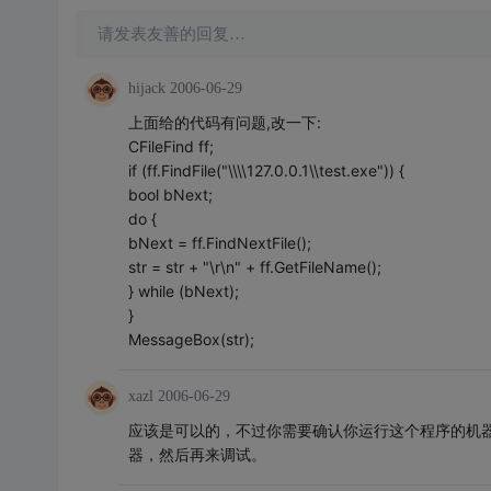
请发表友善的回复…
hijack
2006-06-29
上面给的代码有问题,改一下:
CFileFind ff;
if (ff.FindFile("\\\\127.0.0.1\\test.exe")) {
bool bNext;
do {
bNext = ff.FindNextFile();
str = str + "\r\n" + ff.GetFileName();
} while (bNext);
}
MessageBox(str);
xazl
2006-06-29
应该是可以的，不过你需要确认你运行这个程序的机
器，然后再来调试。