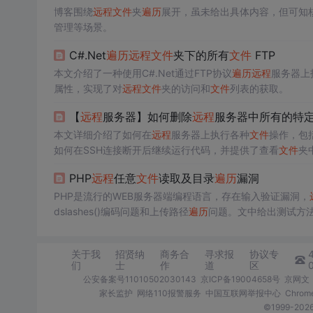
博客围绕
远程
文件
夹
遍历
展开，虽未给出具体内容，但可知
管理等场景。
C#.Net
遍历
远程
文件
夹下的所有
文件
FTP
本文介绍了一种使用C#.Net通过FTP协议
遍历
远程
服务器上
属性，实现了对
远程
文件
夹的访问和
文件
列表的获取。
【
远程
服务器】如何删除
远程
服务器中所有的特
本文详细介绍了如何在
远程
服务器上执行各种
文件
操作，包
如何在SSH连接断开后继续运行代码，并提供了查看
文件
夹
PHP
远程
任意
文件
读取及目录
遍历
漏洞
PHP是流行的WEB服务器端编程语言，存在输入验证漏洞，
dslashes()编码问题和上传路径
遍历
问题。文中给出测试方法，
关于我
招贤纳
商务合
寻求报
协议专
们
士
作
道
区
公安备案号11010502030143
京ICP备19004658号
京网文〔
家长监护
网络110报警服务
中国互联网举报中心
Chro
©1999-2