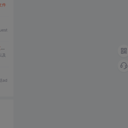
文件
est
件
夹中的图片等任务
以及
ad