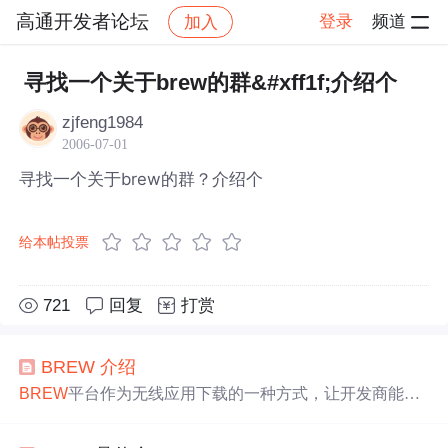
高通开发者论坛
登录
频道
加入
帖子详情
社区
高通开发者论坛
寻找一个关于brew的群&#xff1f;介绍个
zjfeng1984
2006-07-01
寻找一个关于brew的群？介绍个
给本帖投票
721
回复
打赏
BREW
介绍
BREW
平台作为无线应用下载的一种方式，让开发商能为
无线设备创建应用程序，并通过运营商网络将其出售给终
端用户。本文
介绍
了
BREW
平台的技术细节，包括其构成