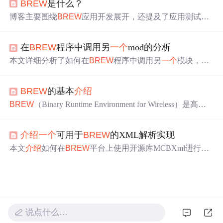
BREW
是什么？
部分、开发流程及成本等。
博客主要围绕
BREW
应用开发展开，还提及了应用测试费
用相关内容，最后探讨了获取利润等方面，整体聚焦于
BR
EW
应用开发及相关业务。
在
BREW
程序中调用另
一个
mod的分析
本文详细分析了如何在
BREW
程序中调用另
一个
模块，通
过理解
BREW
程序的加载过程，指出关键在于传递IShell指
针、Helper Function指针，并获取HandleEvent和FreeAppDat
BREW
的基本
介绍
e函数地址。
介绍
了通过typedef定义函数指针类型直接执行
mod文件的方法，同时讨论了模拟器与手机上的不同处理
BREW
（Binary Runtime Environment for Wireless）是高通
方式，以及在保持主mod运行的同时调用新mod的技巧。最
公司为无线终端设计的开放标准瘦应用环境，提供了二进
后提到了相关资源和工具。
制代码运行、动态加载与运行、丰富的API接口、无线业
介绍
一个
可用于
BREW
的XML解析实现
务整合等功能。它由手机平台技术和分发系统两大部分组
成，旨在推动无线数据市场的发展。
BREW
技术简化了应
本文
介绍
如何在
BREW
平台上使用开源库MCBXml进行X
用开发，降低了开发成本，提供了通用的应用执行环境，
ML文件解析。通过对代码进行适配修改，实现了XML文
使得第三方开发者能够轻松地将应用部署到不同型号的手
件的有效读取与解析，并提供了使用示例。
机上。此外，
BREW
为运营商、手机厂家、应用开发商以
及最终用户带来了诸多利益，如差异化竞争、软件超市、
个性化手机等。
说点什么…