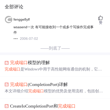
全部评论
fengge8ylf
赞
wsasend一次 有可能接收到一个或多个写操作完成事
件
2006-07-02
——到底了——
完成
端口
模型的理解
完成
端口
是Windows中用于高性能网络通信的机制，它通
过利用内核调度，减少线程上下文切换，提高并发处理能
力。相比其他同步通信方式，
完成
端口
提供异步I/O，避免
完成
端口
(CompletionPort)详解
了线程阻塞，实现线程池的高效利用。本文详细介绍了
完
成
端口
的工作原理、优缺点以及创建和使用步骤，包括创
本文详细介绍
完成
端口
模型的优势及使用流程，包括创建
建
完成
端口
、设置Worker线程、使用AcceptEx和WSARecv
完成
端口
、建立Worker线程、投递AcceptEx请求等步骤，
进行异步通信，以及如何优雅地关闭
完成
端口
。
并深入探讨
完成
端口
的实现机制。
CreateIoCompletionPort和
完成
端口