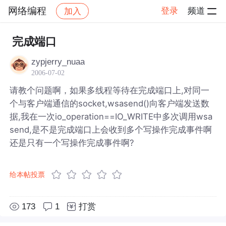
网络编程
登录
频道
加入
帖子详情
社区
网络编程
完成端口
zypjerry_nuaa
2006-07-02
请教个问题啊，如果多线程等待在完成端口上,对同一
个与客户端通信的socket,wsasend()向客户端发送数
据,我在一次io_operation==IO_WRITE中多次调用wsa
send,是不是完成端口上会收到多个写操作完成事件啊
还是只有一个写操作完成事件啊?
给本帖投票
173
1
打赏