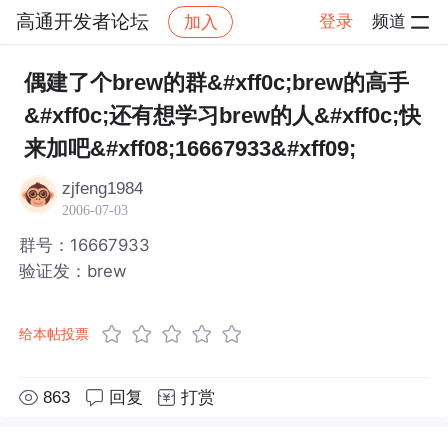
高通开发者论坛
登录
频道
加入
帖子详情
社区
高通开发者论坛
偶建了个brew的群&#xff0c;brew的高手
&#xff0c;还有想学习brew的人&#xff0c;快
来加吧&#xff08;16667933&#xff09;
zjfeng1984
2006-07-03
群号：16667933
验证发：brew
给本帖投票
863
回复
打赏