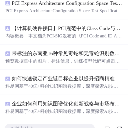
PCI Express Architecture Configuration Space Test Specification Revision 5.0, Version 1.0 (CB).pdf
PCI Express Architecture Configuration Space Test Specificatio
n Revision 5.0, Version 1.0 (CB).pdf
【计算机硬件接口】PCI规范中的Class Code与Capability ID分配：设备功能分类及扩展能力标识系统设计
内容概要：本文档为PCI-SIG发布的《PCI Code and ID Assi
gnment Specification》版本1.4，发布于2013年8月，主要定
义了PCI设备的类代码（Class Codes）、能力标识（Capabil
带标注的东南亚16种常见毒蛇和无毒蛇识别数据集， 识别率73.4%，7593张图，支持yolo
ity IDs）以
预览数据集中的图片，标注信息，训练模型代码可点击查
看我的博客链接：https://blog.csdn.net/pbymw8iwm/article/det
ails/163563763 数据集使用方法和模型训练相关技术问题可
如何快速锁定产业链目标企业以提升招商精准度？.docx
免费咨询，主页获取作者联系方式
科易网基于40亿+科创知识图谱数据库，深度探索AI技术
在技术转移、成果转化、技术经纪、知识产权、产业创
新、科技招商等垂直领域的多样化应用场景，研究科技创
企业如何利用知识图谱优化创新战略与市场布局？.docx
新领域的AI+数智化解决方案，推动科技创新与产业创新
智能化发展。
科易网基于40亿+科创知识图谱数据库，深度探索AI技术
在技术转移、成果转化、技术经纪、知识产权、产业创
新、科技招商等垂直领域的多样化应用场景，研究科技创