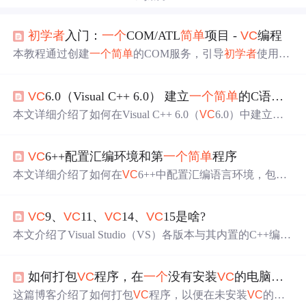
初学者
入门：
一个
COM/ATL
简单
项目 -
VC
编程
本教程通过创建
一个
简单
的COM服务，引导
初学者
使用AT
L进行开发。教程包括使用ATL COM App Wizard创建项
目、添加方法及通过
VC
++和VB进行测试。
VC
6.0（Visual C++ 6.0） 建立
一个
简单
的C语言工程
本文详细介绍了如何在Visual C++ 6.0（
VC
6.0）中建立
一
个
简单
的C语言工程。首先，新建
一个
文件夹存放工程，
然后在
VC
6.0中选择win32 Console Application创建工程，并
VC
6++配置汇编环境和第
一个
简单
程序
设置工程名称和位置。接着，创建C++ Source File，输入C
`及`main()`函数，打印欢迎信息。最
语言代码如`#include
本文详细介绍了如何在
VC
6++中配置汇编语言环境，包括
后，编译并运行程序，成功显示预期的欢迎信息。
安装
VC
6++，下载Irvine32.lib库，设置Include File和Library
File目录，将ml.exe和ml.err文件放入相应目录，编写并运行
VC
9、
VC
11、
VC
14、
VC
15是啥?
简单
的汇编程序，以及使用
VC
6++进行调试，特别是如何
查看和理解寄存器状态。
本文介绍了Visual Studio（VS）各版本与其内置的C++编译
器
VC
的关系，例如VS2008对应
VC
9，VS2017对应
VC
15。
在升级WAMP服务器的PHP过程中遇到的问题以及解决方
如何打包
VC
程序，在
一个
没有安装
VC
的电脑上也可以运行
案，并提供了
VC
9到
VC
15的32位和64位百度网盘下载链
接。
这篇博客介绍了如何打包
VC
程序，以便在未安装
VC
的计