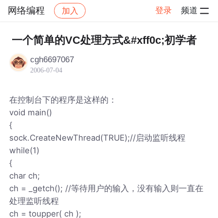
网络编程
登录
频道
加入
帖子详情
社区
网络编程
一个简单的VC处理方式&#xff0c;初学者
cgh6697067
2006-07-04
在控制台下的程序是这样的：
void main()
{
sock.CreateNewThread(TRUE);//启动监听线程
while(1)
{
char ch;
ch = _getch(); //等待用户的输入，没有输入则一直在
处理监听线程
ch = toupper( ch );