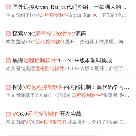
国外远控Aryan_Rat_
vc
代码介绍：一款强大的
远程
本文介绍了国外
远程控制
软件
Aryan_Rat_
vc
，它功能全
面，具备文件传输、屏幕查看等功能。其技术架构基于网
络通信和客户端 - 服务器模式，有跨平台兼容、模块化设
探索VNC
远程控制
软件
VC
源码
计等特点。应用场景广泛，如远程办公、系统维护等。使
用时需合法合规，保护隐私和安全。
本文围绕VNC
远程控制
软件
展开，介绍其工作原理、与其
他工具对比及应用场景。深入解析
VC
源码结构、构建
编
译
和调试技术，还涉及网络
编
程、图像处理、输入同步、多
黑瞳
远程控制
软件
2011NEW版本源码集成
线程并发处理及加密安全等方面，助于理解
远程控制
软件
构建和提升C++
编
程能力。
本文围绕黑瞳
远程控制
软件
2011NEW版本展开，介绍了
远
程控制
软件
源代码、XTP技术，阐述了Visual C++ 6.0
编
译
环境配置及C++语言应用。还解析项目文件结构、
编
译过
探索
VC
远程控制
软件
的内部机制：源代码学习指南
程，分析配置与资源文件。最后详细介绍
软件
基本、高级
功能及定制扩展性。
本文围绕基于Visual C++环境的
远程控制
软件
“偷窥者”源代
码展开。介绍了
远程控制
软件
概念、重要性，阐述了Visual
C++开发基础，解析了源代码结构、关键算法和数据结
VC
6.0
远程控制
软件
开发实战
构，还探讨了网络
编
程、多线程、进程间通信、安全机制
等内容，助开发者掌握关键知识点。
本文围绕
VC
6.0
远程控制
软件
开发展开，介绍了Visual C++
6.0开发环境与MFC库应用，阐述
远程控制
软件
客户端和服
务端架构设计。还深入探讨网络通信、屏幕捕获、输入模