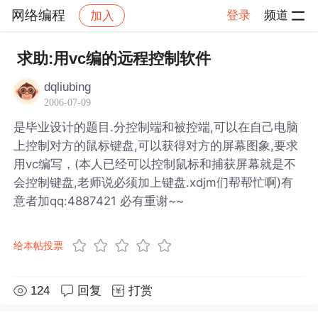
网络编程
登录
频道
加入
帖子详情
社区
网络编程
求助:用vc编的远程控制软件
dqliubing
2006-07-09
是毕业设计的题目.分控制端和被控端,可以在自己电脑
上控制对方的鼠标键盘,可以获得对方的屏幕图象,要求
用vc编写，(本人已经可以控制鼠标和捕获屏幕就是不
会控制键盘,老师说必须加上键盘.xdjm们帮帮忙啊)有
意者加qq:4887421 必有重谢~~
给本帖投票
124
回复
打赏