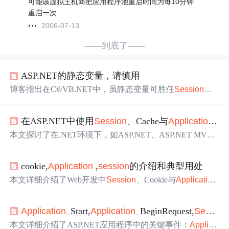
可能该虚拟主机商把应用程序池重启时间为每10分钟
重启一次
2006-07-13
——到底了——
ASP.NET的静态变量，请慎用
博客指出在C#/VB.NET中，虽静态变量可胜任
Session
、
A
pplication
和Web.config功能，但这种做法很危险。因ASP.
NET客户端多线程访问，一个用户改变静态变量值会影响
在ASP.NET中使用
Session
、Cache与
Application
时
所有用户，且
IIS
内存超范围时静态变量可能被
清空
。建议
使用
Application
、Configuration或
Session
，慎用static。
本文探讨了在.NET环境下，如ASP.NET、ASP.NET MVC
与WebService中使用
Session
、Cache或
Application
保存数
据时遇到的超时问题。特别关注了
IIS
应用程序池的‘空闲超
cookie,
Application
,
session
的介绍和典型用处
时’参数如何影响这些缓存机制，以及如何正确配置以避免
数据意外丢失。
本文详细介绍了Web开发中
Session
、Cookie与
Application
的工作原理及应用场景，包括自动登录、购物车功能实
现、在线人数统计等内容。
Application
_Start,
Application
_BeginRequest,
Session
本文详细介绍了ASP.NET应用程序中的关键事件：
Applica