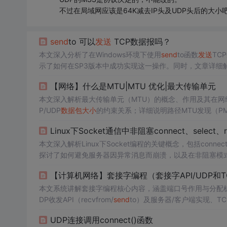
不过在局域网应该是64K减去IP头及UDP头后的大小
send
to 可以
发送
TCP数据报吗？
本文深入分析了在Windows环境下使用
send
to函数
发送
TC
示了如何在SP3版本中成功实现这一操作。同时，文章详细
为UDP来避免问题。
【网络】什么是MTU|MTU 优化|最大传输单元
本文深入解析最大传输单元（MTU）的概念、作用及其在网络
P/UDP
数据包
大小
的约束关系；详细说明路径MTU发现（PM
重传及硬件错误（如Mellanox vendor err 249）；并结
Linux下Socket通信中非阻塞connect、select、re
P/UDP传输优化实践。
本文深入解析Linux下Socket编程的关键概念，包括conne
探讨了如何避免服务器因异常消息而崩溃，以及在非阻塞模
【计算机网络】套接字编程（套接字API/UDP和
本文系统讲解套接字编程核心内容，涵盖端口号作用与分配机制、
DP收发API（recvfrom/
send
to）及服务器/客户端实现、TCP连接管
of等关键网络调试指令。重点突出API使用规范、五元组通
UDP连接调用connect()函数