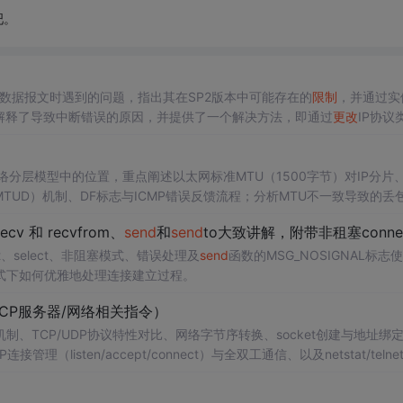
吧。
P数据报文时遇到的问题，指出其在SP2版本中可能存在的
限制
，并通过实
解释了导致中断错误的原因，并提供了一个解决方法，即通过
更改
IP协议
分层模型中的位置，重点阐述以太网标准MTU（1500字节）对IP分片、
TUD）机制、DF标志与ICMP错误反馈流程；分析MTU不一致导致的丢
合TCP_NODELAY、TCP_CORK、Nagle算法等，给出网络编程中基于MTU
cv 和 recvfrom、
send
和
send
to大致讲解，附带非租塞connect代码、MSG_NOSIG
ct、select、非阻塞模式、错误处理及
send
函数的MSG_NOSIGNAL标志
式下如何优雅地处理连接建立过程。
TCP服务器/网络相关指令）
TCP/UDP协议特性对比、网络字节序转换、socket创建与地址绑定
理（listen/accept/connect）与全双工通信、以及netstat/telnet/
信模型及云环境绑定
限制
。