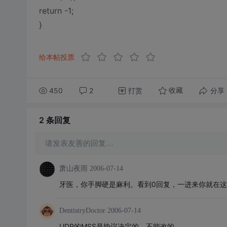
return -1;
}
给本帖投票
450
2
打赏
分享
收藏
2 条
回复
请发表友善的回复…
萧山夜雨
2006-07-14
牙医，你手脚硬是麻利。看到0回复，一进来你就在这
DentistryDoctor
2006-07-14
UDP的MSS是协议决定的，不能改的。