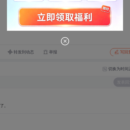
转发到动态
举报
写回
切换为时间
发表回
了。