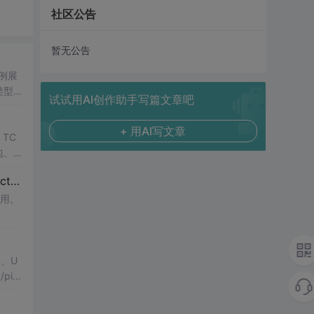
社区公告
暂无公告
例展
类型
试试用AI创作助手写篇文章吧
+ 用AI写文章
TC
包、
的TC
NAL
使用。
、U
pid