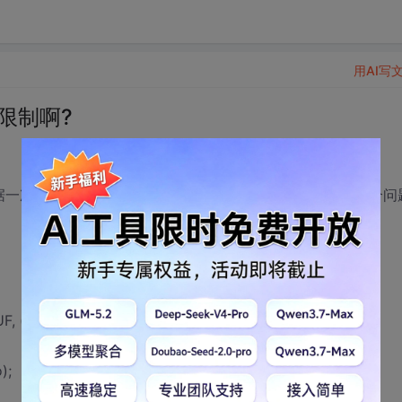
用AI写
限制啊?
数据一次最大只能有9k,到了10k就会返回错误.请问如何解决这个问
(char *)&i, sizeof(int)))<0)
);