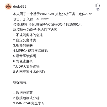
dodo888
赞
本人写了一个基于WINPCAP抓包分析工具，定位ARP
攻击。加入群：4873321
传授:视频,语音,嗅探等VC编程QQ:415159914.
飘流瓶作为例子,包含以下内容:
1.不规则窗体的创建.
2.自定义窗体类.
3.视频的捕获
4.MPEG4视频压缩解码
5.语音压缩解码.
6.彩色进度条
7.UDP大文件传输
8.内网穿透技术(NAT)
嗅探编程:
1.数据包捕获
2.数据包格式分析.
3.WINPCAP完全学习.