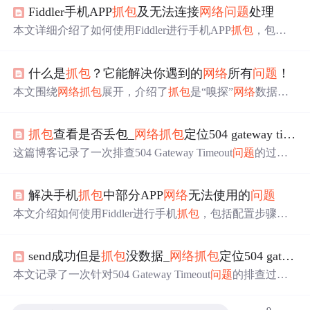
Fiddler手机APP
抓包
及无法连接
网络
问题
处理
本文详细介绍了如何使用Fiddler进行手机APP
抓包
，包括
配置过程、解决连不上网或
网络
慢的
问题
，以及安卓7.0以
上版本免root
抓包
的方法。适用于Android和iOS设备。
什么是
抓包
？它能解决你遇到的
网络
所有
问题
！
本文围绕
网络
抓包
展开，介绍了
抓包
是“嗅探”
网络
数据包
并分析内容。阐述网工需
抓包
来定位
网络
慢、排查攻击、
分析协议
问题
。讲解了Wireshark、Tcpdump等
抓包
工具的
抓包
查看是否丢包_
网络
抓包
定位504 gateway timeout
使用，还分享
抓包
案例及
抓包
权限、隐私等小贴士。
这篇博客记录了一次排查504 Gateway Timeout
问题
的过
程，通过
抓包
工具发现请求在syn-send阶段未收到ack，怀
疑是
网络
链路
问题
。通过对ping、traceroute和
抓包
分析，
解决手机
抓包
中部分APP
网络
无法使用的
问题
最终定位到路由设备故障导致的报文丢失
问题
。
本文介绍如何使用Fiddler进行手机
抓包
，包括配置步骤与
常见
问题
解决方案，如部分APP如知乎因使用SSLPinning
导致的
网络
无法使用
问题
，并提供使用模拟器与特定工具
send成功但是
抓包
没数据_
网络
抓包
定位504 gateway timeout
的解决方法。
本文记录了一次针对504 Gateway Timeout
问题
的排查过
程，通过
网络
抓包
、ping、traceroute等工具分析，发现是
由于交换机故障导致的
网络
环路，影响了TCP报文的传