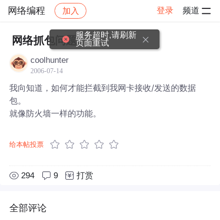
网络编程
登录
频道
加入
帖子详情
社区
网络编程
服务超时,请刷新
网络抓包问题。
页面重试
coolhunter
2006-07-14
我向知道，如何才能拦截到我网卡接收/发送的数据
包。
就像防火墙一样的功能。
给本帖投票
294
9
打赏
全部评论