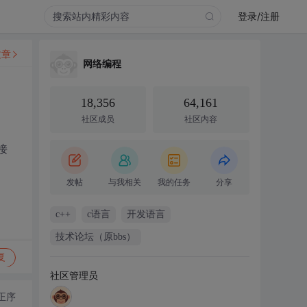
登录/注册
文章
网络编程
18,356
64,161
社区成员
社区内容
接
发帖
与我相关
我的任务
分享
c++
c语言
开发语言
技术论坛（原bbs）
复
社区管理员
正序