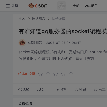
全部
Ada助手
导航
社区
网络编程
帖子详情
有谁知道qq服务器的socket编程
2006-07-26 04:08:47
xl5338870
socket网络编程模式有几种：完成端口,Event notif
的服务器，不知道用哪中方式好，请高手赐教
给本帖投票
230
2
打赏
分享
收藏
2 条
回复