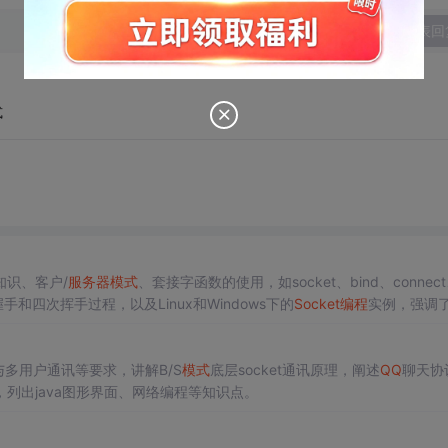
发表回
式
知识、客户/
服务器
模式
、套接字函数的使用，如socket、bind、connect、
握手和四次挥手过程，以及Linux和Windows下的
Socket编程
实例，强调
套接字类型及其在Linux中的表示，以及如何处理TCP的粘包问题。
与多用户通讯等要求，讲解B/S
模式
底层socket通讯原理，阐述
QQ
聊天协
列出java图形界面、网络编程等知识点。