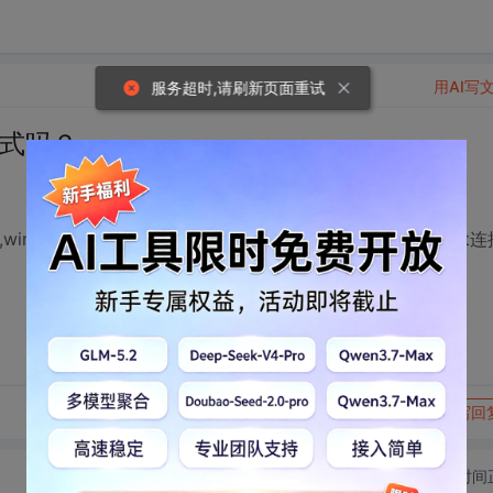
用AI写
服务超时,请刷新页面重试
模式吗？
y,window notify,同步方式，本人现在要实现一个有较多client连
转发到动态
举报
写回
切换为时间