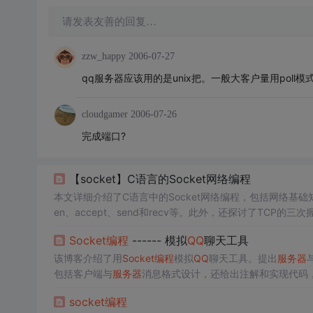
请发表友善的回复…
zzw_happy
2006-07-27
qq服务器应该用的是unix把。一般大客户量用poll模
cloudgamer
2006-07-26
完成端口?
【socket】C语言的Socket网络编程
本文详细介绍了C语言中的Socket网络编程，包括网络基础
en、accept、send和recv等。此外，还探讨了TCP的三次
试中需要注意的Socket问题。文章最后讨论了网络字节序、
Socket编程
------ 模拟
QQ
聊天工具
该博客介绍了用
Socket编程
模拟
QQ
聊天工具。提出
服务器
包括客户端与
服务器
消息格式设计，还给出注解和实现代码，
socket编程