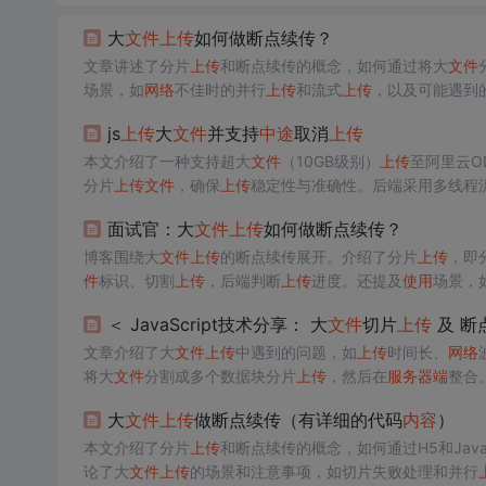
大
文件
上传
如何做断点续传？
文章讲述了分片
上传
和断点续传的概念，如何通过将大
文件
场景，如
网络
不佳时的并行
上传
和流式
上传
，以及可能遇到
js
上传
大
文件
并支持
中途
取消
上传
本文介绍了一种支持超大
文件
（10GB级别）
上传
至阿里云O
分片
上传
文件
，确保
上传
稳定性与准确性。后端采用多线程
功能，满足大
文件
处理需求。
面试官：大
文件
上传
如何做断点续传？
博客围绕大
文件
上传
的断点续传展开。介绍了分片
上传
，即
件
标识、切割
上传
，后端判断
上传
进度。还提及
使用
场景，
＜ JavaScript技术分享： 大
文件
切片
上传
及 断
文章介绍了大
文件
上传
中遇到的问题，如
上传
时间长、
网络
将大
文件
分割成多个数据块分片
上传
，然后在
服务器端
整合
章提供了前端实现切片
上传
的伪代码，并列举了
使用
场景，
大
文件
上传
做断点续传（有详细的代码
内容
）
本文介绍了分片
上传
和断点续传的概念，如何通过H5和JavaS
论了大
文件
上传
的场景和注意事项，如切片失败处理和并行