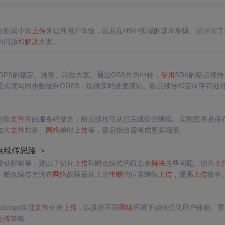
分割成小块
上传
来提升用户体验，以及在H5中实现的基本步骤。还讨论了
的问题和
解决
方案。
DPS的稳定、准确、高效方案。通过OSS作为中转，
使用
SDK的断点续
流式读写同步数据到ODPS，提供实时进度感知、断点续传和定制字符处
分割
文件
并由服务端整合；断点续传可从已完成部分继续。实现思路是保
如大
文件
加速、
网络
差时
上传
等，最后指出需考虑更多场景。
点续传思路 ＞
波动影响等，提出了切片
上传
和断点续传的概念来
解决
这些问题。切片
上
。断点续传允许在
网络
故障后从上次
中断
的位置继续
上传
，提高
上传
效率
如大
文件
加速
上传
和
网络
环境差的情况。
cript实现
文件
分块
上传
，以及在不同
网络
环境下如何优化用户体验。重
上传
策略。