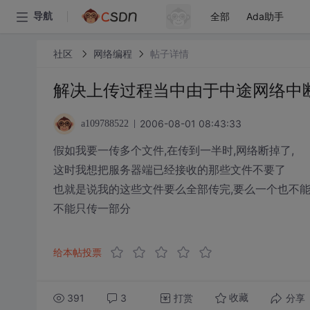
全部
Ada助手
导航
社区
网络编程
帖子详情
解决上传过程当中由于中途网络中
2006-08-01 08:43:33
a109788522
假如我要一传多个文件,在传到一半时,网络断掉了,
这时我想把服务器端已经接收的那些文件不要了
也就是说我的这些文件要么全部传完,要么一个也不能
不能只传一部分
给本帖投票
391
3
打赏
分享
收藏