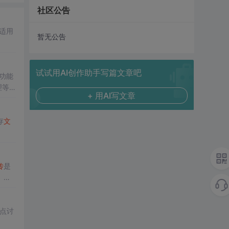
社区公告
适用
暂无公告
试试用AI创作助手写篇文章吧
传功能
理等
+ 用AI写文章
存
文
传
是
。文
点讨