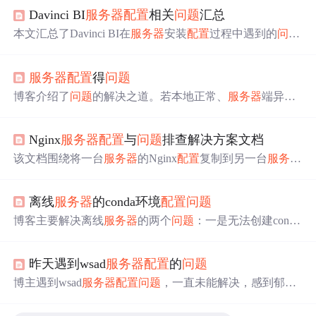
Davinci BI
服务器
配置
相关
问题
汇总
本文汇总了Davinci BI在
服务器
安装
配置
过程中遇到的
问题
及解决方案，包括登录
服务器
、
配置
docker-compose.yml、
数据库设置、邮箱
配置
以及解决docker、davinci和mysql的
服务器
配置
得
问题
相关
问题
，提供了一系列参考资料。
博客介绍了
问题
的解决之道。若本地正常、
服务器
端异
常，需解决
服务器
配置
问题
，检查IIS运行、权限设置，重
启IIS，重新注册.net framework版本等；若本地也有
问题
，
Nginx
服务器
配置
与
问题
排查解决方案文档
则需关注程序
配置
，重点查看web.config文件。
该文档围绕将一台
服务器
的Nginx
配置
复制到另一台
服务器
展开，详细介绍了
配置
复制步骤，包括检查安装、获取
配
置
等。还阐述了
问题
排查方法，如检查Java应用状态、端
离线
服务器
的conda环境
配置
问题
口监听等，针对SELinux
配置
给出解决方案，最后提供常见
问题
解决办法及小白操作指南。
博客主要解决离线
服务器
的两个
问题
：一是无法创建conda
环境，通过在本地主机安装Linux系统、打包
配置
好的cond
a环境并上传到目标
服务器
来解决；二是
配置
好conda环境
昨天遇到wsad
服务器
配置
的
问题
后因没网无法pip包，通过在联网Linux下下载包并上传到
目标
服务器
安装来解决。
博主遇到wsad
服务器
配置
问题
，一直未能解决，感到郁
闷。