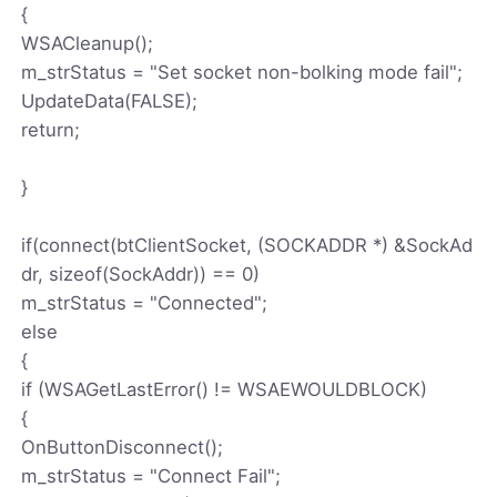
{
WSACleanup();
m_strStatus = "Set socket non-bolking mode fail";
UpdateData(FALSE);
return;
}
if(connect(btClientSocket, (SOCKADDR *) &SockAd
dr, sizeof(SockAddr)) == 0)
m_strStatus = "Connected";
else
{
if (WSAGetLastError() != WSAEWOULDBLOCK)
{
OnButtonDisconnect();
m_strStatus = "Connect Fail";