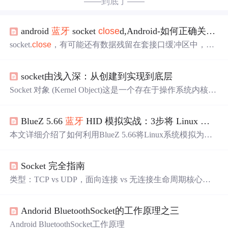
——到底了——
android
蓝牙
socket
close
d,Android-如何正确关掉socket？直接socket.
socket.
close
，有可能还有数据残留在套接口缓冲区中，默
认情况下执行
close
方法后会立即返回，但是底层的Socket
实际上并不会立即关闭，还会延迟一段时间，直到发送完
socket由浅入深：从创建到实现到底层
剩余的数据，才会真正的关闭Socket，断开连接。但是不
能保证对方已经收到或者读取完毕，在requestData的时候
Socket 对象 (Kernel Object)这是一个存在于操作系统内核内
可能引起SocketException异常。最好设置一下SO_LINGE
存中的复杂数据结构。它包含了网络连接的所有状态信
R，调用public void s...
息，例如：协议类型 (TCP/UDP)、连接状态 (ESTABLISH
BlueZ 5.66
蓝牙
HID 模拟实战：3步将 Linux 系统变身为
ED, TIME_WAIT等)、本地/远端IP和端口、指向发送/接收
缓冲区的指针、TCP协议控制块 (TCB) 等。它是网络通信
本文详细介绍了如何利用BlueZ 5.66将Linux系统模拟为
蓝
的实际资源实体。它内部包含一个引用计数 (reference coun
牙
键盘的实战方法。通过3个关键步骤：初始化
蓝牙
适配
t)，用于追踪有多少个文件描述符指向它文件描述符 (File
器、注册SDP服务记录和处理连接与数据传输，开发者可
Descriptor,
fd
)这是一个。
Socket 完全指南
以轻松实现
蓝牙
HID设备模拟。文章还提供了完整的C语言
代码示例和优化建议，适用于远程控制、自动化测试等场
类型：TCP vs UDP，面向连接 vs 无连接生命周期核心概
景。
念：文件描述符、字节序、阻塞/非阻塞实践陷阱：地址重
用、粘包、信号中断、部分读写。
Andorid BluetoothSocket的工作原理之三
Android BluetoothSocket工作原理