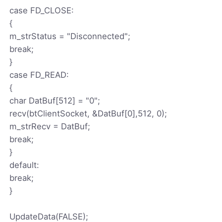
case FD_CLOSE:
{
m_strStatus = "Disconnected";
break;
}
case FD_READ:
{
char DatBuf[512] = "0";
recv(btClientSocket, &DatBuf[0],512, 0);
m_strRecv = DatBuf;
break;
}
default:
break;
}
UpdateData(FALSE);