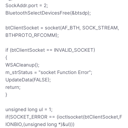
SockAddr.port = 2;
BluetoothSelectDevicesFree(&btsdp);
btClientSocket = socket(AF_BTH, SOCK_STREAM,
BTHPROTO_RFCOMM);
if (btClientSocket == INVALID_SOCKET)
{
WSACleanup();
m_strStatus = "socket Function Error";
UpdateData(FALSE);
return;
}
unsigned long ul = 1;
if(SOCKET_ERROR == (ioctlsocket(btClientSocket,F
IONBIO,(unsigned long *)&ul)))