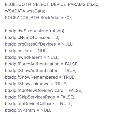
BLUETOOTH_SELECT_DEVICE_PARAMS btsdp;
WSADATA wsaData;
SOCKADDR_BTH SockAddr = {0};
btsdp.dwSize = sizeof(btsdp);
btsdp.cNumOfClasses = 0;
btsdp.prgClassOfDevices = NULL;
btsdp.pszInfo = NULL;
btsdp.hwndParent = NULL;
btsdp.fForceAuthentication = FALSE;
btsdp.fShowAuthenticated = TRUE;
btsdp.fShowRemembered = TRUE;
btsdp.fShowUnknown = TRUE;
btsdp.fAddNewDeviceWizard = FALSE;
btsdp.fSkipServicesPage = FALSE;
btsdp.pfnDeviceCallback = NULL;
btsdp.pvParam = NULL;