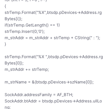
{
strTemp.Format("%X",btsdp.pDevices->Address.rg
Bytes[i]);
if(strTemp.GetLength() == 1)
strTemp.Insert(0,'0');
m_strAddr = m_strAddr + strTemp + CString(" : ");
}
strTemp.Format("%X ",btsdp.pDevices->Address.rg
Bytes[0]);
m_strAddr += strTemp;
m_strName = &(btsdp.pDevices->szName[0]);
SockAddr.addressFamily = AF_BTH;
SockAddr.btAddr = btsdp.pDevices->Address.ullLo
ng;