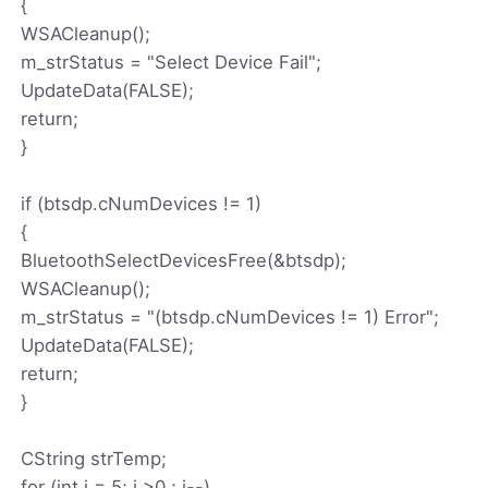
{
WSACleanup();
m_strStatus = "Select Device Fail";
UpdateData(FALSE);
return;
}
if (btsdp.cNumDevices != 1)
{
BluetoothSelectDevicesFree(&btsdp);
WSACleanup();
m_strStatus = "(btsdp.cNumDevices != 1) Error";
UpdateData(FALSE);
return;
}
CString strTemp;
for (int i = 5; i >0 ; i--)