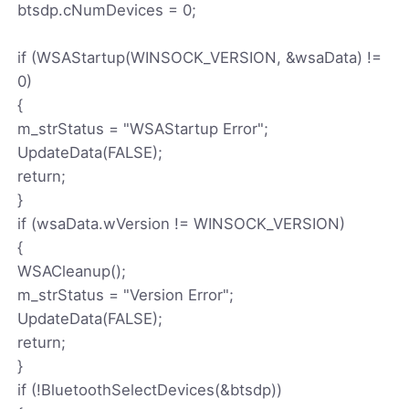
btsdp.cNumDevices = 0;
if (WSAStartup(WINSOCK_VERSION, &wsaData) !=
0)
{
m_strStatus = "WSAStartup Error";
UpdateData(FALSE);
return;
}
if (wsaData.wVersion != WINSOCK_VERSION)
{
WSACleanup();
m_strStatus = "Version Error";
UpdateData(FALSE);
return;
}
if (!BluetoothSelectDevices(&btsdp))