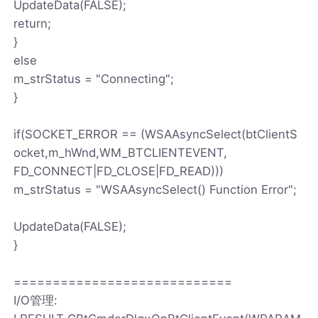
UpdateData(FALSE);
return;
}
else
m_strStatus = "Connecting";
}
if(SOCKET_ERROR == (WSAAsyncSelect(btClientS
ocket,m_hWnd,WM_BTCLIENTEVENT,
FD_CONNECT|FD_CLOSE|FD_READ)))
m_strStatus = "WSAAsyncSelect() Function Error";
UpdateData(FALSE);
}
============================
I/O管理: