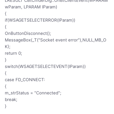
LRESULT CBtCmderDlg::OnBtClientEvent(WPARAM
wParam, LPARAM lParam)
{
if(WSAGETSELECTERROR(lParam))
{
OnButtonDisconnect();
MessageBox(_T("Socket event error"),NULL,MB_O
K);
return 0;
}
switch(WSAGETSELECTEVENT(lParam))
{
case FD_CONNECT:
{
m_strStatus = "Connected";
break;
}