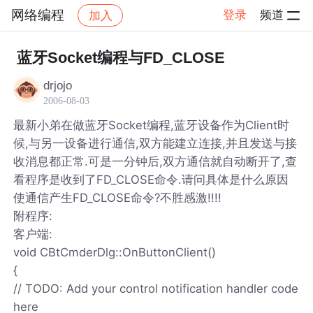
网络编程
登录
频道
加入
帖子详情
社区
网络编程
蓝牙Socket编程与FD_CLOSE
drjojo
2006-08-03
最新小弟在做蓝牙Socket编程,蓝牙设备作为Client时
候,与另一设备进行通信,双方能建立连接,并且发送与接
收消息都正常.可是一分钟后,双方通信就自动断开了,查
看程序是收到了FD_CLOSE命令.请问具体是什么原因
使通信产生FD_CLOSE命令?不胜感激!!!!
附程序:
客户端:
void CBtCmderDlg::OnButtonClient()
{
// TODO: Add your control notification handler code
here