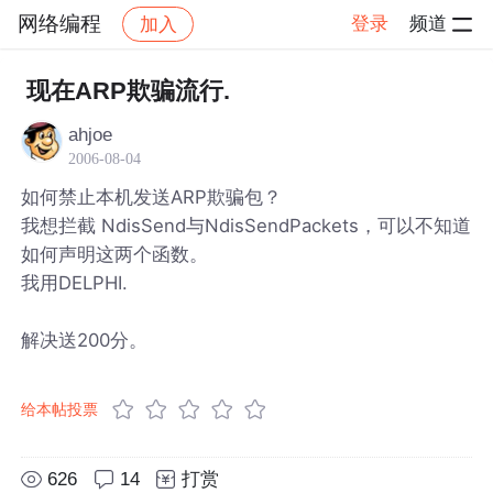
网络编程
登录
频道
加入
帖子详情
社区
网络编程
现在ARP欺骗流行.
ahjoe
2006-08-04
如何禁止本机发送ARP欺骗包？
我想拦截 NdisSend与NdisSendPackets，可以不知道
如何声明这两个函数。
我用DELPHI.
解决送200分。
给本帖投票
626
14
打赏