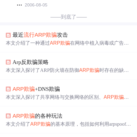
2006-08-05
——到底了——
最近
流行
ARP欺骗
攻击
本文介绍了一种通过
ARP欺骗
在网络中植入病毒或广告的
攻击手段，并提供了判断是否遭受攻击的方法及应对措
施。此外，还详细说明了如何通过绑定网关MAC地址来预
Arp反欺骗策略
防此类攻击。
本文深入探讨了ARP防火墙在防御
ARP欺骗
时存在的缺
陷，特别是针对国内市场上
流行
的ARP防火墙进行了实
测，揭示了它们在面对高度定制化的ARP攻击时的不足。
ARP欺骗
+DNS欺骗
本文深入探讨了共享网络与交换网络的区别、
ARP欺骗
及
其检测与防御方法、DNS欺骗的工作原理及其实例等内
容，帮助读者理解网络欺骗的技术细节。
ARP欺骗
的各种玩法
本文介绍了
ARP欺骗
的基本原理，包括如何利用arpspoof工
具进行欺骗、实现网络断网、限速和数据嗅探，同时展示
了DNS欺骗和常用工具如driftnet、webspy和urlsnarf的应